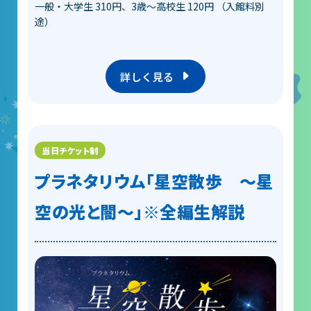
一般・大学生 310円、3歳～高校生 120円 （入館料別
途）
詳しく見る
プラネタリウム「星空散歩 ～星
空の光と闇～」※全編生解説