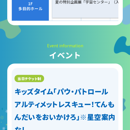
大村賞
夏の特別企画展「宇宙センター」（入場17:0
1F
多目的ホール
科学館で働きたい方へ
天文グループアルバイト募集
Event information
実験・展示分野のアルバイト募集
イベント
インフォメーション アルバイト募集
科学館ボランティア募集
職場体験・実習・CST
キッズタイム「パウ・パトロール
アルティメットレスキュー！てんも
職場体験について
んだいをおいかけろ」※星空案内
博物館実習について
なし