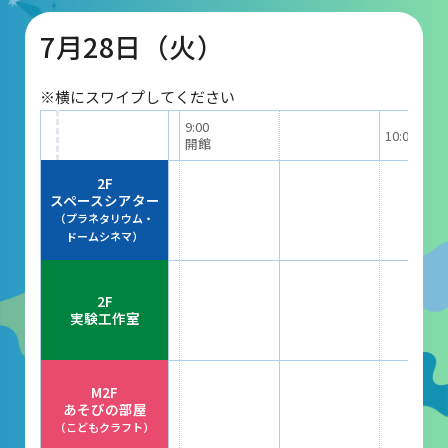
7月28日（火）
団体予約受付
※横にスワイプしてください
2026年度の利用はこちら
9:00
10:00
開館
施設案内
2F
スペースシアター
（プラネタリウム・
フロアガイド
ドームシネマ）
天体観測室
2F
展望テラス・円形広場
実験工作室
スペースシアター
実験工作室
M2F
あそびの部屋
ミュージアムショップ
（こどもクラフト）