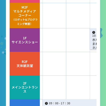
レストラン
M2F
マルチメディア
あそびの部屋
コーナー
（ロボット&プログラ
マルチメディアコーナー
ミング教室）
常設展示室
10:00 -
10:25
1F
水から生
大村智名誉館長
サイエンスショー
まれるエ
ネルギー
サイエンスショーブース
ってなぁ
に？
中庭テラス
R2F
天体観測室
多目的ホール
作品展
2F
メインエントラン
ス
科学作品展
09：00 - 17：30