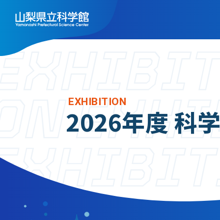
トップ
施
フ
EXHIBITION
利用案内
2026年度 
天
ご利用案内
展
年間パスポート
ス
よくある質問
実
アクセス
ミ
山梨県立科学館につい
レ