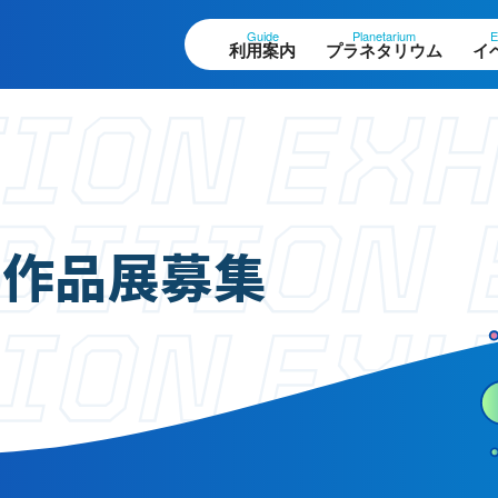
Guide
Planetarium
E
利用案内
プラネタリウム
イ
設案内
作品展
ロアガイド
科学作品展
科学作品展募集
体観測室
大村賞
望テラス・円形広場
科学館で働きたい方
ペースシアター
へ
験工作室
ュージアムショップ
天文グループアルバイ
ストラン
ト募集