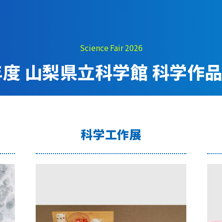
そびの部屋
実験・展示分野のアル
バイト募集
ルチメディアコーナ
インフォメーション ア
Science Fair 2026
ルバイト募集
設展示室
6年度 山梨県立科学館 科学作品
科学館ボランティア募
村智名誉館長
集
イエンスショーブー
職場体験・実習・
科学工作展
庭テラス
CST
目的ホール
職場体験について
博物館実習について
山梨大学CSTの受講者