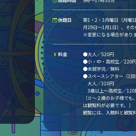
開館時間
9時～17時30分
休館日
第1・2・3月曜日（月曜
月29日～1月1日）、そ
※変更になる場合があり
料金
●大人／520円
●小・中・高校生／220
●未就学児／無料
●スペースシアター（1回
大人／310円
3歳以上～高校生／120
（０～２歳のお子様でも
は観覧料が必要です。 ）
観覧には、入館料と観覧