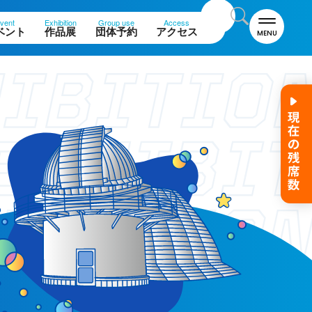
vent
Exhibition
Group use
Access
ベント
作品展
団体予約
アクセス
MENU
名誉館長あいさつ
お知らせ
サイトポリシー
プライバシーポリシー
お問い合わせ
プラネタリウム
イベント