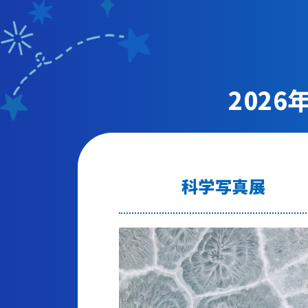
て
あ
マ
団体予約受付
ー
常
202
2026年度の利用はこち
大
ら
サ
ス
科学写真展
中
多