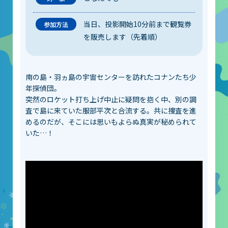
大村賞
当日、投影開始10分前まで観覧券
科学館で働きたい方へ
を販売します（先着順）
天文グループアルバイト募集
南の島・羽ヵ島の宇宙センターを訪れたコナンたち少
実験・展示分野のアルバイト募集
年探偵団。
突然のロケット打ち上げ中止に疑問を抱く中、別の調
インフォメーション アルバイト募集
査で島に来ていた服部平次と合流する。共に捜査を進
めるのだが、そこには思いもよらぬ真実が秘められて
科学館ボランティア募集
いた…！
職場体験・実習・CST
職場体験について
博物館実習について