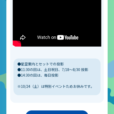
山梨大学CSTの受講者の方へ
名誉館長あいさつ
お知らせ
サイトポリシー
プライバシーポリシー
お問い合わせ
●星空案内とセットでの投影
●11:30の回は、土日祝日、7/18～8/30 投影
プラネタリウム
●14:30の回は、毎日投影
※10/24（土）は特別イベントためお休みです。
イベント
動画配信