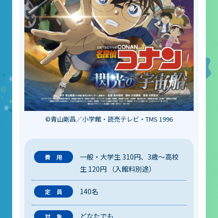
レストラン
あそびの部屋
マルチメディアコーナー
常設展示室
大村智名誉館長
サイエンスショーブース
©青山剛昌／小学館・読売テレビ・TMS 1996
中庭テラス
多目的ホール
一般・大学生 310円、3歳～高校
生 120円 （入館料別途）
作品展
140名
科学作品展
どなたでも