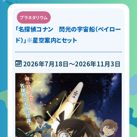
団体予約受付
プラネタリウム
「名探偵コナン 閃光の宇宙船（ペイロー
2026年度の利用はこちら
ド）」※星空案内とセット
施設案内
2026年7月18日～2026年11月3日
フロアガイド
天体観測室
展望テラス・円形広場
スペースシアター
実験工作室
ミュージアムショップ