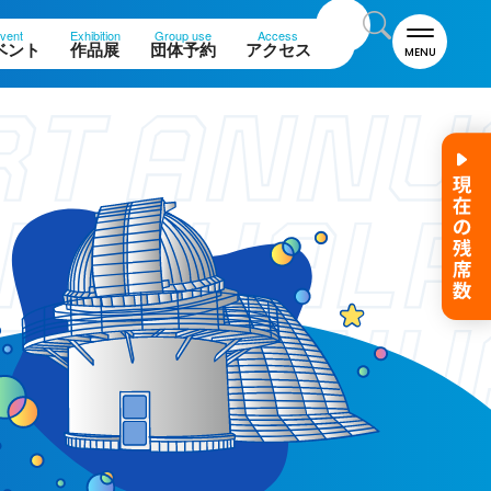
vent
Exhibition
Group use
Access
ベント
作品展
団体予約
アクセス
MENU
名誉館長あいさつ
お知らせ
サイトポリシー
プライバシーポリシー
お問い合わせ
プラネタリウム
イベント