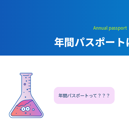
そびの部屋
実験・展示分野のアル
バイト募集
ルチメディアコーナ
インフォメーション ア
Annual passport
ルバイト募集
設展示室
年間パスポート
科学館ボランティア募
村智名誉館長
集
イエンスショーブー
職場体験・実習・
庭テラス
CST
目的ホール
年間パスポートって？？？
職場体験について
博物館実習について
山梨大学CSTの受講者