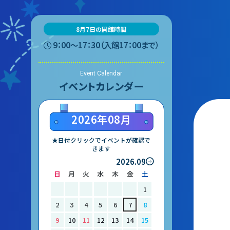
て
あ
8月7日の開館時間
マ
団体予約受付
ー
9：00〜17：30（入館17：00まで）
常
2026年度の利用はこち
Event Calendar
大
イベントカレンダー
ら
サ
2026年08月
ス
中
★日付クリックでイベントが確認で
きます
多
2026.09
日
月
火
水
木
金
土
1
2
3
4
5
6
7
8
9
10
11
12
13
14
15