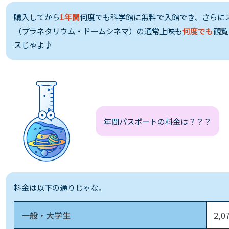
の方へ
購入してから
1年間
何度でも科学館に無料で入館でき、さらに
（プラネタリウム・ドームシネマ）の通常上映も
何度でも
観覧
スじゃよ♪
年間パスポートの料金は？？？
料金は以下の通りじゃな。
一般・大学生
2,0