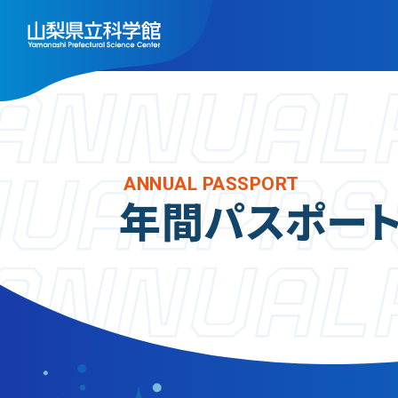
トップ
施
フ
ANNUAL PASSPORT
利用案内
年間パスポー
天
ご利用案内
展
年間パスポート
ス
よくある質問
実
アクセス
ミ
山梨県立科学館につい
レ