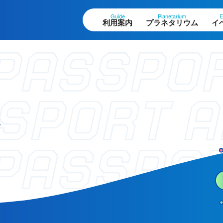
Guide
Planetarium
E
利用案内
プラネタリウム
イ
設案内
作品展
ロアガイド
科学作品展
ト
体観測室
大村賞
望テラス・円形広場
科学館で働きたい方
ペースシアター
へ
験工作室
ュージアムショップ
天文グループアルバイ
ストラン
ト募集