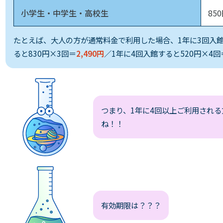
小学生・中学生・高校生
85
たとえば、大人の方が通常料金で利用した場合、
1年に3回入
ると830円×3回＝
2,490円
／
1年に4回入館すると520円×4回
つまり、1年に4回以上ご利用され
ね！！
有効期限は？？？