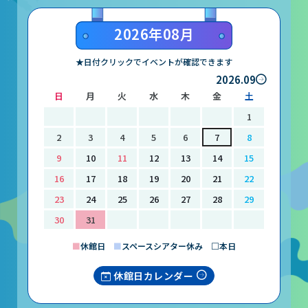
山梨大学CSTの受講者の方へ
2026年08月
名誉館長あいさつ
★日付クリックでイベントが確認できます
2026.09
お知らせ
日
月
火
水
木
金
土
サイトポリシー
1
プライバシーポリシー
2
3
4
5
6
7
8
9
10
11
12
13
14
15
お問い合わせ
16
17
18
19
20
21
22
23
24
25
26
27
28
29
プラネタリウム
30
31
イベント
■
休館日
■
スペースシアター休み □本日
休館日カレンダー
動画配信