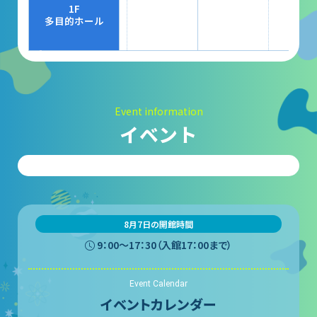
大村賞
1F
多目的ホール
科学館で働きたい方へ
天文グループアルバイト募集
Event information
実験・展示分野のアルバイト募集
イベント
インフォメーション アルバイト募集
科学館ボランティア募集
職場体験・実習・CST
8月7日の開館時間
9：00〜17：30（入館17：00まで）
職場体験について
Event Calendar
博物館実習について
イベントカレンダー