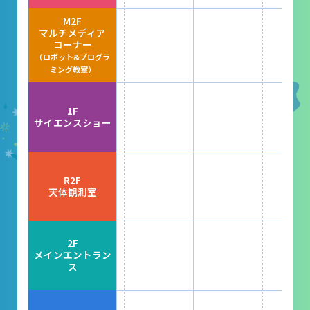
レストラン
M2F
マルチメディア
あそびの部屋
コーナー
（ロボット&プログラ
マルチメディアコーナー
ミング教室）
常設展示室
1F
大村智名誉館長
サイエンスショー
サイエンスショーブース
中庭テラス
R2F
天体観測室
多目的ホール
作品展
2F
メインエントラン
ス
科学作品展