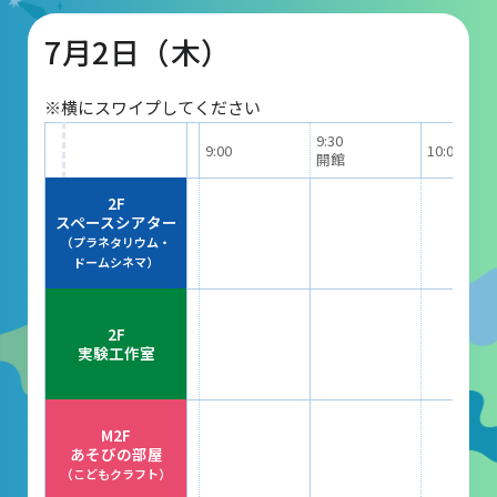
7月2日（木）
団体予約受付
※横にスワイプしてください
2026年度の利用はこちら
9:30
9:00
10:00
開館
施設案内
2F
スペースシアター
（プラネタリウム・
フロアガイド
ドームシネマ）
天体観測室
2F
展望テラス・円形広場
実験工作室
スペースシアター
実験工作室
M2F
あそびの部屋
ミュージアムショップ
（こどもクラフト）