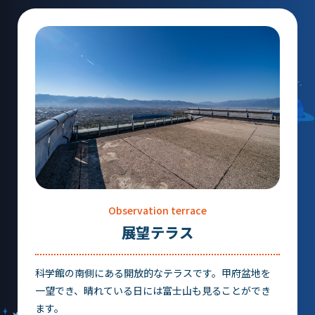
団体予約受付
2026年度の利用はこちら
施設案内
フロアガイド
天体観測室
Observation terrace
展望テラス・円形広場
展望テラス
スペースシアター
実験工作室
科学館の南側にある開放的なテラスです。甲府盆地を
一望でき、晴れている日には富士山も見ることができ
ミュージアムショップ
ます。