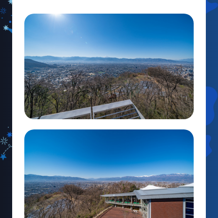
レストラン
あそびの部屋
マルチメディアコーナー
常設展示室
大村智名誉館長
サイエンスショーブース
中庭テラス
多目的ホール
作品展
科学作品展