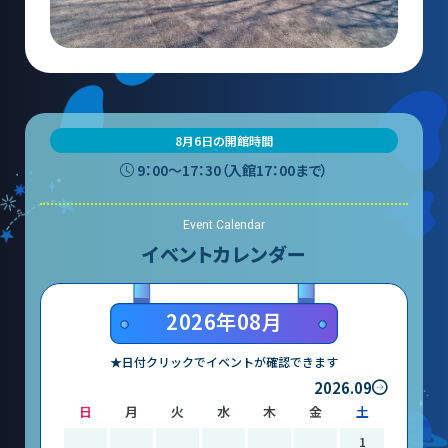
山梨大学CSTの受講者の方へ
名誉館長あいさつ
お知らせ
8月6日の開館時間
サイトポリシー
9：00〜17：30（入館17：00まで）
プライバシーポリシー
Event Calendar
お問い合わせ
イベントカレンダー
プラネタリウム
2026年08月
イベント
★日付クリックでイベントが確認できます
2026.09
日
月
火
水
木
金
土
動画配信
1