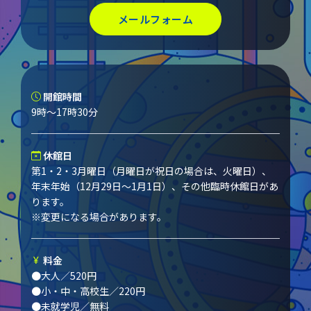
メールフォーム
開館時間
9時～17時30分
休館日
第1・2・3月曜日（月曜日が祝日の場合は、火曜日）、
年末年始（12月29日～1月1日）、その他臨時休館日があ
ります。
※変更になる場合があります。
料金
●大人／520円
●小・中・高校生／220円
●未就学児／無料