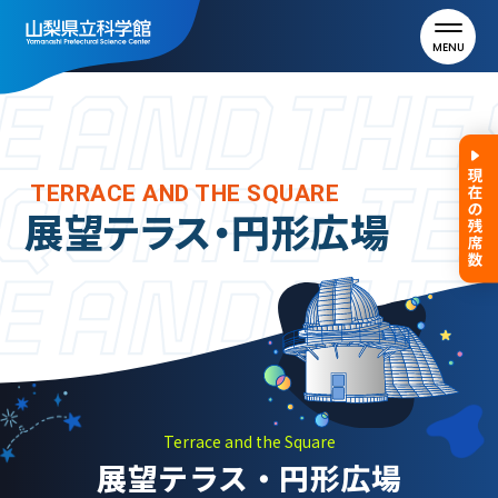
MENU
トップ
TERRACE AND THE SQUARE
展望テラス・円形広場
利用案内
ご利用案内
年間パスポート
よくある質問
アクセス
Terrace and the Square
展望テラス・円形広場
山梨県立科学館について