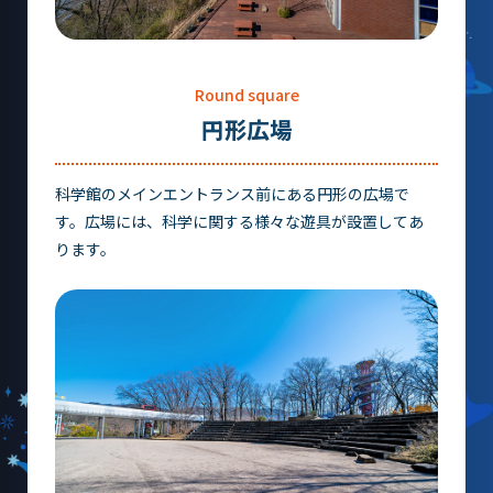
大村賞
科学館で働きたい方へ
Round square
円形広場
天文グループアルバイト募集
実験・展示分野のアルバイト募集
科学館のメインエントランス前にある円形の広場で
す。広場には、科学に関する様々な遊具が設置してあ
インフォメーション アルバイト募集
ります。
科学館ボランティア募集
職場体験・実習・CST
職場体験について
博物館実習について