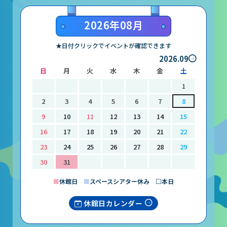
山梨大学CSTの受講者の方へ
2026年08月
名誉館長あいさつ
★日付クリックでイベントが確認できます
2026.09
お知らせ
日
月
火
水
木
金
土
サイトポリシー
1
プライバシーポリシー
2
3
4
5
6
7
8
9
10
11
12
13
14
15
お問い合わせ
16
17
18
19
20
21
22
23
24
25
26
27
28
29
プラネタリウム
30
31
イベント
■
休館日
■
スペースシアター休み □本日
休館日カレンダー
動画配信