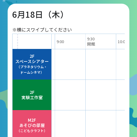
6月18日（木）
団体予約受付
※横にスワイプしてください
2026年度の利用はこちら
9:30
9:00
10:00
開館
施設案内
2F
スペースシアター
（プラネタリウム・
フロアガイド
ドームシネマ）
天体観測室
2F
展望テラス・円形広場
実験工作室
スペースシアター
実験工作室
M2F
あそびの部屋
ミュージアムショップ
（こどもクラフト）