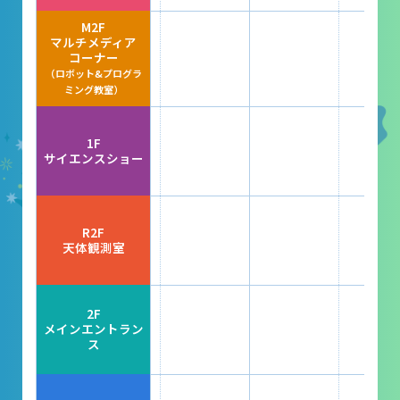
レストラン
M2F
マルチメディア
あそびの部屋
コーナー
（ロボット&プログラ
マルチメディアコーナー
ミング教室）
常設展示室
1F
大村智名誉館長
サイエンスショー
サイエンスショーブース
中庭テラス
R2F
天体観測室
多目的ホール
作品展
2F
メインエントラン
ス
科学作品展