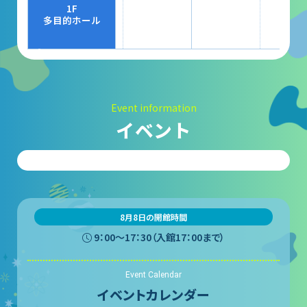
大村賞
1F
多目的ホール
科学館で働きたい方へ
天文グループアルバイト募集
Event information
実験・展示分野のアルバイト募集
イベント
インフォメーション アルバイト募集
科学館ボランティア募集
職場体験・実習・CST
8月8日の開館時間
9：00〜17：30（入館17：00まで）
職場体験について
Event Calendar
博物館実習について
イベントカレンダー