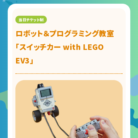
団体予約受付
ロボット＆プログラミング教室
2026年度の利用はこちら
「スイッチカー with LEGO
施設案内
EV3」
フロアガイド
天体観測室
展望テラス・円形広場
スペースシアター
実験工作室
ミュージアムショップ