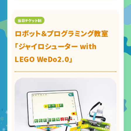
大村賞
科学館で働きたい方へ
ロボット＆プログラミング教室
天文グループアルバイト募集
「ジャイロシューター with
実験・展示分野のアルバイト募集
LEGO WeDo2.0」
インフォメーション アルバイト募集
科学館ボランティア募集
職場体験・実習・CST
職場体験について
博物館実習について