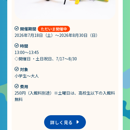
山梨大学CSTの受講者の方へ
名誉館長あいさつ
開催期間
お知らせ
2026年7月18日（土）～2026年8月30日（日）
時間
サイトポリシー
13:00～13:45
プライバシーポリシー
◇開催日 ・土日祝日、7/17～8/30
お問い合わせ
対象
小学生～大人
プラネタリウム
費用
250円（入館料別途）※土曜日は、高校生以下の入館料
無料
イベント
動画配信
詳しく見る