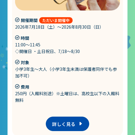
レストラン
あそびの部屋
開催期間
2026年7月18日（土）～2026年8月30日（日）
マルチメディアコーナー
時間
常設展示室
11:00～11:45
◇開催日 ・土日祝日、7/18～8/30
大村智名誉館長
対象
サイエンスショーブース
小学3年生～大人（小学3年生未満は保護者同伴でも参
中庭テラス
加不可）
費用
多目的ホール
250円（入館料別途）※土曜日は、高校生以下の入館料
無料
作品展
詳しく見る
科学作品展