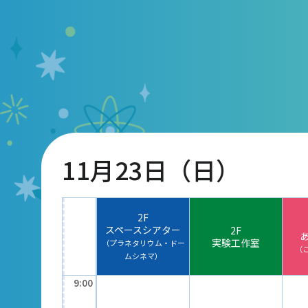
て
あ
マ
団体予約受付
ー
常
2026年度の利用はこち
大
ら
サ
ス
11月23日（日）
中
多
2F
スペースシアター
2F
実験工作室
（プラネタリウム・ドー
（
ムシネマ）
9:00