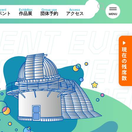
vent
Exhibition
Group use
Access
ベント
作品展
団体予約
アクセス
MENU
名誉館長あいさつ
お知らせ
サイトポリシー
プライバシーポリシー
お問い合わせ
プラネタリウム
イベント