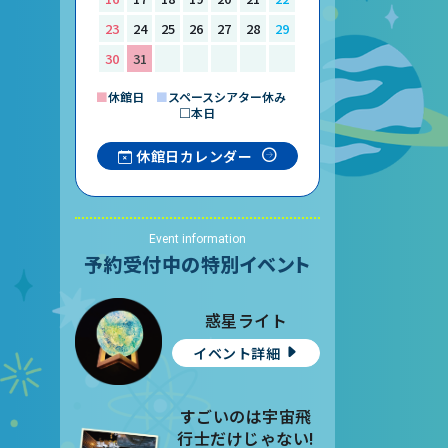
23
24
25
26
27
28
29
30
31
■
休館日
■
スペースシアター休み
□本日
休館日カレンダー
Event information
予約受付中の特別イベント
惑星ライト
イベント詳細
すごいのは宇宙飛
行士だけじゃない!