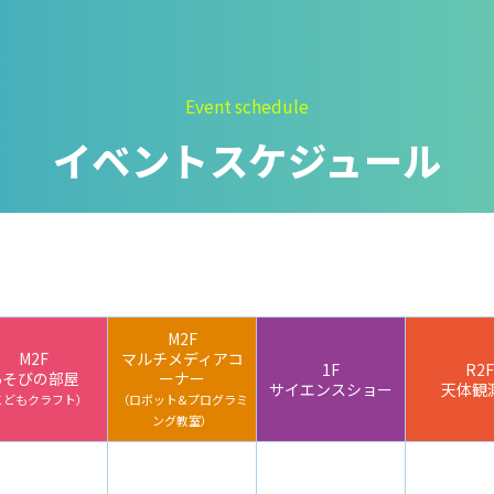
そびの部屋
実験・展示分野のアル
バイト募集
ルチメディアコーナ
インフォメーション ア
Event schedule
ルバイト募集
設展示室
イベントスケジュール
科学館ボランティア募
村智名誉館長
集
イエンスショーブー
職場体験・実習・
庭テラス
CST
M2F
目的ホール
M2F
マルチメディアコ
1F
R2F
あそびの部屋
ーナー
職場体験について
サイエンスショー
天体観
こどもクラフト）
（ロボット&プログラミ
ング教室）
博物館実習について
山梨大学CSTの受講者