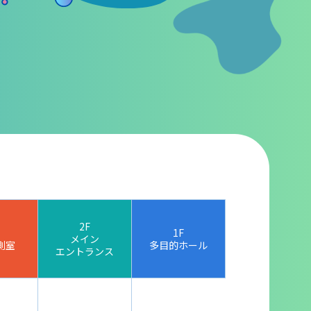
動画配信
2F
1F
メイン
測室
多目的ホール
エントランス