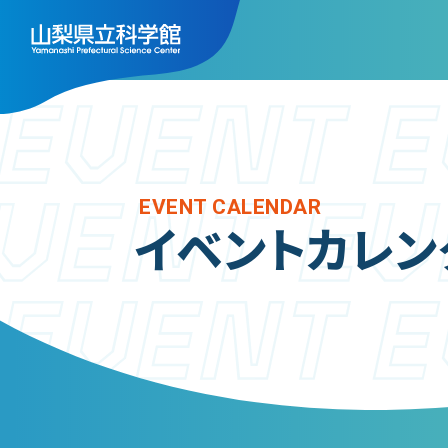
トップ
施
フ
EVENT CALENDAR
利用案内
イベントカレン
天
ご利用案内
展
年間パスポート
ス
よくある質問
実
アクセス
ミ
山梨県立科学館につい
レ