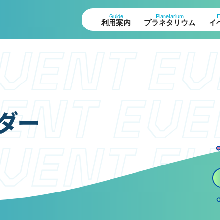
Guide
Planetarium
E
利用案内
プラネタリウム
イ
設案内
作品展
ロアガイド
科学作品展
ダー
体観測室
大村賞
望テラス・円形広場
科学館で働きたい方
ペースシアター
へ
験工作室
ュージアムショップ
天文グループアルバイ
ストラン
ト募集