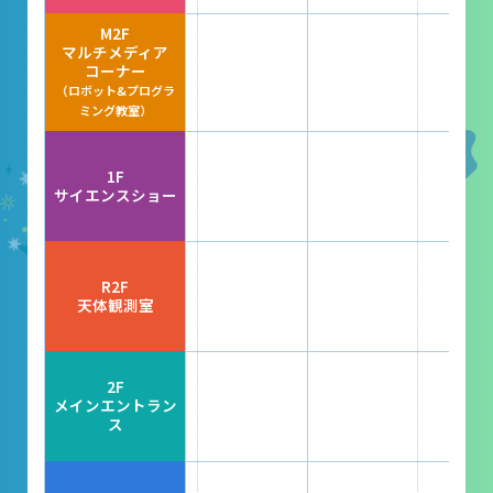
レストラン
M2F
マルチメディア
あそびの部屋
コーナー
（ロボット&プログラ
マルチメディアコーナー
ミング教室）
常設展示室
1F
大村智名誉館長
サイエンスショー
サイエンスショーブース
中庭テラス
R2F
天体観測室
多目的ホール
作品展
2F
メインエントラン
ス
科学作品展