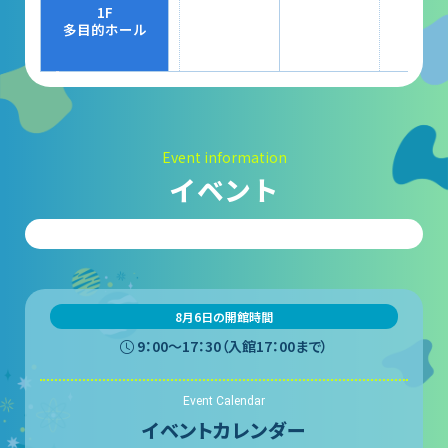
大村賞
1F
多目的ホール
科学館で働きたい方へ
天文グループアルバイト募集
Event information
実験・展示分野のアルバイト募集
イベント
インフォメーション アルバイト募集
科学館ボランティア募集
職場体験・実習・CST
8月6日の開館時間
9：00〜17：30（入館17：00まで）
職場体験について
Event Calendar
博物館実習について
イベントカレンダー