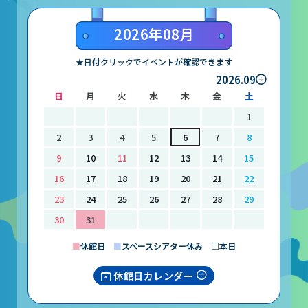
山梨大学CSTの受講者の方へ
2026年08月
名誉館長あいさつ
★日付クリックでイベントが確認できます
2026.09
お知らせ
日
月
火
水
木
金
土
サイトポリシー
1
プライバシーポリシー
2
3
4
5
6
7
8
9
10
11
12
13
14
15
お問い合わせ
16
17
18
19
20
21
22
23
24
25
26
27
28
29
プラネタリウム
30
31
イベント
■
休館日
■
スペースシアター休み □本日
休館日カレンダー
動画配信