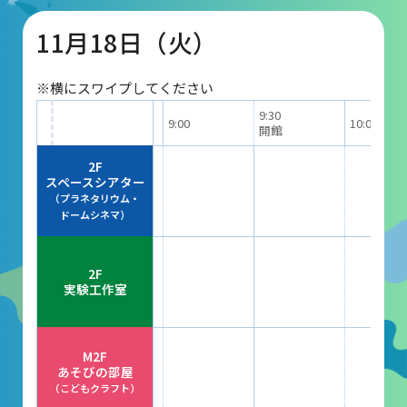
11月18日（火）
団体予約受付
※横にスワイプしてください
2026年度の利用はこちら
9:30
9:00
10:00
開館
施設案内
2F
スペースシアター
（プラネタリウム・
フロアガイド
ドームシネマ）
天体観測室
2F
展望テラス・円形広場
実験工作室
スペースシアター
実験工作室
M2F
あそびの部屋
ミュージアムショップ
（こどもクラフト）