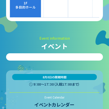
大村賞
1F
多目的ホール
科学館で働きたい方へ
天文グループアルバイト募集
Event information
実験・展示分野のアルバイト募集
イベント
インフォメーション アルバイト募集
科学館ボランティア募集
職場体験・実習・CST
8月8日の開館時間
9：00〜17：30（入館17：00まで）
職場体験について
Event Calendar
博物館実習について
イベントカレンダー