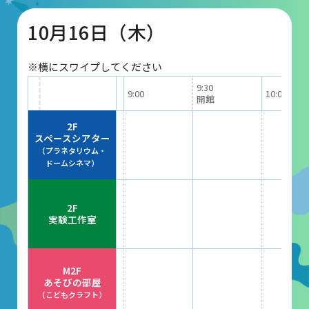
10月16日（木）
団体予約受付
※横にスワイプしてください
2026年度の利用はこちら
9:30
9:00
10:00
開館
施設案内
2F
スペースシアター
（プラネタリウム・
フロアガイド
ドームシネマ）
天体観測室
2F
展望テラス・円形広場
実験工作室
スペースシアター
実験工作室
M2F
あそびの部屋
ミュージアムショップ
（こどもクラフト）