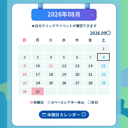
山梨大学CSTの受講者の方へ
2026年08月
名誉館長あいさつ
★日付クリックでイベントが確認できます
2026.09
お知らせ
日
月
火
水
木
金
土
サイトポリシー
1
プライバシーポリシー
2
3
4
5
6
7
8
9
10
11
12
13
14
15
お問い合わせ
16
17
18
19
20
21
22
23
24
25
26
27
28
29
プラネタリウム
30
31
イベント
■
休館日
■
スペースシアター休み □本日
休館日カレンダー
動画配信