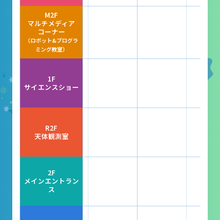
レストラン
M2F
マルチメディア
あそびの部屋
コーナー
（ロボット&プログラ
マルチメディアコーナー
ミング教室）
常設展示室
1F
大村智名誉館長
サイエンスショー
サイエンスショーブース
中庭テラス
R2F
天体観測室
多目的ホール
作品展
2F
メインエントラン
ス
科学作品展