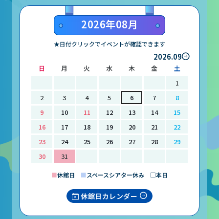
山梨大学CSTの受講者の方へ
2026年08月
名誉館長あいさつ
★日付クリックでイベントが確認できます
2026.09
お知らせ
日
月
火
水
木
金
土
サイトポリシー
1
プライバシーポリシー
2
3
4
5
6
7
8
9
10
11
12
13
14
15
お問い合わせ
16
17
18
19
20
21
22
23
24
25
26
27
28
29
プラネタリウム
30
31
イベント
■
休館日
■
スペースシアター休み □本日
休館日カレンダー
動画配信