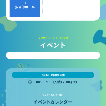
大村賞
1F
多目的ホール
科学館で働きたい方へ
天文グループアルバイト募集
Event information
実験・展示分野のアルバイト募集
イベント
インフォメーション アルバイト募集
科学館ボランティア募集
職場体験・実習・CST
8月6日の開館時間
9：00〜17：30（入館17：00まで）
職場体験について
Event Calendar
博物館実習について
イベントカレンダー