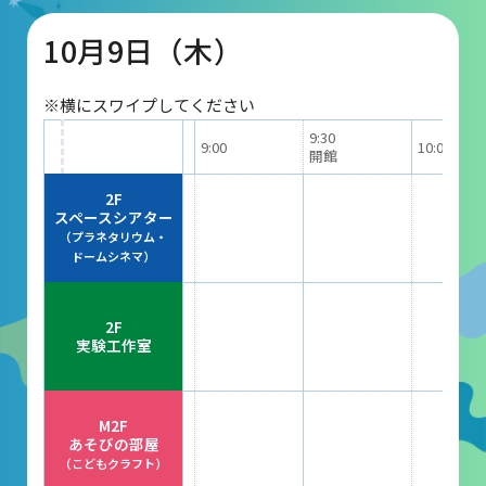
10月9日（木）
団体予約受付
※横にスワイプしてください
2026年度の利用はこちら
9:30
9:00
10:00
開館
施設案内
2F
スペースシアター
（プラネタリウム・
フロアガイド
ドームシネマ）
天体観測室
2F
展望テラス・円形広場
実験工作室
スペースシアター
実験工作室
M2F
あそびの部屋
ミュージアムショップ
（こどもクラフト）