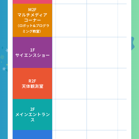
レストラン
M2F
マルチメディア
あそびの部屋
コーナー
（ロボット&プログラ
マルチメディアコーナー
ミング教室）
常設展示室
1F
大村智名誉館長
サイエンスショー
サイエンスショーブース
中庭テラス
R2F
天体観測室
多目的ホール
作品展
2F
メインエントラン
ス
科学作品展