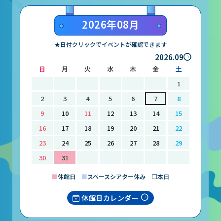
山梨大学CSTの受講者の方へ
2026年08月
名誉館長あいさつ
★日付クリックでイベントが確認できます
2026.09
お知らせ
日
月
火
水
木
金
土
サイトポリシー
1
プライバシーポリシー
2
3
4
5
6
7
8
9
10
11
12
13
14
15
お問い合わせ
16
17
18
19
20
21
22
23
24
25
26
27
28
29
プラネタリウム
30
31
イベント
■
休館日
■
スペースシアター休み □本日
休館日カレンダー
動画配信