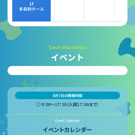
大村賞
1F
多目的ホール
科学館で働きたい方へ
天文グループアルバイト募集
Event information
実験・展示分野のアルバイト募集
イベント
インフォメーション アルバイト募集
科学館ボランティア募集
職場体験・実習・CST
8月7日の開館時間
9：00〜17：30（入館17：00まで）
職場体験について
Event Calendar
博物館実習について
イベントカレンダー