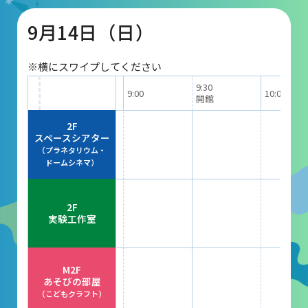
9月14日（日）
団体予約受付
※横にスワイプしてください
2026年度の利用はこちら
9:30
9:00
10:00
開館
施設案内
2F
スペースシアター
（プラネタリウム・
フロアガイド
ドームシネマ）
天体観測室
2F
展望テラス・円形広場
実験工作室
スペースシアター
実験工作室
M2F
あそびの部屋
ミュージアムショップ
（こどもクラフト）