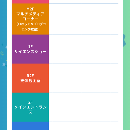
レストラン
M2F
マルチメディア
あそびの部屋
コーナー
（ロボット&プログラ
マルチメディアコーナー
ミング教室）
常設展示室
1F
大村智名誉館長
サイエンスショー
サイエンスショーブース
中庭テラス
R2F
天体観測室
多目的ホール
作品展
2F
メインエントラン
ス
科学作品展