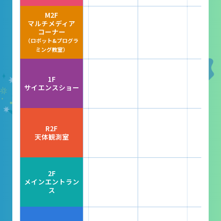
レストラン
M2F
マルチメディア
あそびの部屋
コーナー
（ロボット&プログラ
マルチメディアコーナー
ミング教室）
常設展示室
1F
大村智名誉館長
サイエンスショー
サイエンスショーブース
中庭テラス
R2F
天体観測室
多目的ホール
作品展
2F
メインエントラン
ス
科学作品展