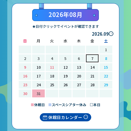
山梨大学CSTの受講者の方へ
2026年08月
名誉館長あいさつ
★日付クリックでイベントが確認できます
2026.09
お知らせ
日
月
火
水
木
金
土
サイトポリシー
1
プライバシーポリシー
2
3
4
5
6
7
8
9
10
11
12
13
14
15
お問い合わせ
16
17
18
19
20
21
22
23
24
25
26
27
28
29
プラネタリウム
30
31
イベント
■
休館日
■
スペースシアター休み □本日
休館日カレンダー
動画配信