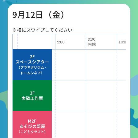
9月12日（金）
団体予約受付
※横にスワイプしてください
2026年度の利用はこちら
9:30
9:00
10:00
開館
施設案内
2F
スペースシアター
（プラネタリウム・
フロアガイド
ドームシネマ）
天体観測室
2F
展望テラス・円形広場
実験工作室
スペースシアター
実験工作室
M2F
あそびの部屋
ミュージアムショップ
（こどもクラフト）