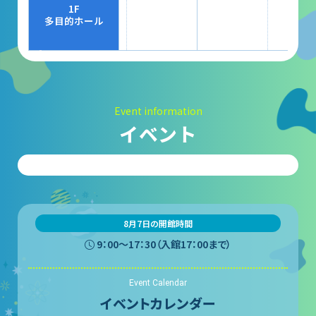
大村賞
1F
多目的ホール
科学館で働きたい方へ
天文グループアルバイト募集
Event information
実験・展示分野のアルバイト募集
イベント
インフォメーション アルバイト募集
科学館ボランティア募集
職場体験・実習・CST
8月7日の開館時間
9：00〜17：30（入館17：00まで）
職場体験について
Event Calendar
博物館実習について
イベントカレンダー