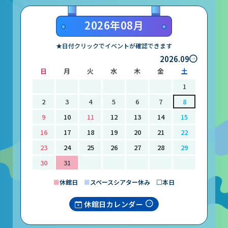
山梨大学CSTの受講者の方へ
2026年08月
名誉館長あいさつ
★日付クリックでイベントが確認できます
2026.09
お知らせ
日
月
火
水
木
金
土
サイトポリシー
1
プライバシーポリシー
2
3
4
5
6
7
8
9
10
11
12
13
14
15
お問い合わせ
16
17
18
19
20
21
22
23
24
25
26
27
28
29
プラネタリウム
30
31
イベント
■
休館日
■
スペースシアター休み □本日
休館日カレンダー
動画配信