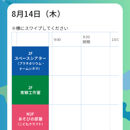
8月14日（木）
団体予約受付
※横にスワイプしてください
2026年度の利用はこちら
9:30
9:00
10:00
開館
施設案内
2F
スペースシアター
（プラネタリウム・
フロアガイド
ドームシネマ）
天体観測室
2F
展望テラス・円形広場
実験工作室
スペースシアター
実験工作室
M2F
あそびの部屋
ミュージアムショップ
（こどもクラフト）