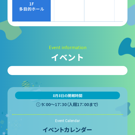
大村賞
1F
多目的ホール
科学館で働きたい方へ
天文グループアルバイト募集
Event information
実験・展示分野のアルバイト募集
イベント
インフォメーション アルバイト募集
科学館ボランティア募集
職場体験・実習・CST
8月8日の開館時間
9：00〜17：30（入館17：00まで）
職場体験について
Event Calendar
博物館実習について
イベントカレンダー