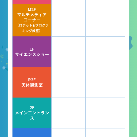
レストラン
M2F
マルチメディア
あそびの部屋
コーナー
（ロボット&プログラ
マルチメディアコーナー
ミング教室）
常設展示室
1F
大村智名誉館長
サイエンスショー
サイエンスショーブース
中庭テラス
R2F
天体観測室
多目的ホール
作品展
2F
メインエントラン
ス
科学作品展