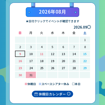
山梨大学CSTの受講者の方へ
2026年08月
名誉館長あいさつ
★日付クリックでイベントが確認できます
2026.09
お知らせ
日
月
火
水
木
金
土
サイトポリシー
1
プライバシーポリシー
2
3
4
5
6
7
8
9
10
11
12
13
14
15
お問い合わせ
16
17
18
19
20
21
22
23
24
25
26
27
28
29
プラネタリウム
30
31
イベント
■
休館日
■
スペースシアター休み □本日
休館日カレンダー
動画配信