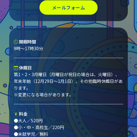
メールフォーム
開館時間
9時～17時30分
休館日
第1・2・3月曜日（月曜日が祝日の場合は、火曜日）、
年末年始（12月29日～1月1日）、その他臨時休館日があ
ります。
※変更になる場合があります。
料金
●大人／520円
●小・中・高校生／220円
●未就学児／無料