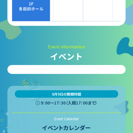
大村賞
1F
多目的ホール
科学館で働きたい方へ
天文グループアルバイト募集
Event information
実験・展示分野のアルバイト募集
イベント
インフォメーション アルバイト募集
科学館ボランティア募集
職場体験・実習・CST
8月9日の開館時間
9：00〜17：30（入館17：00まで）
職場体験について
Event Calendar
博物館実習について
イベントカレンダー