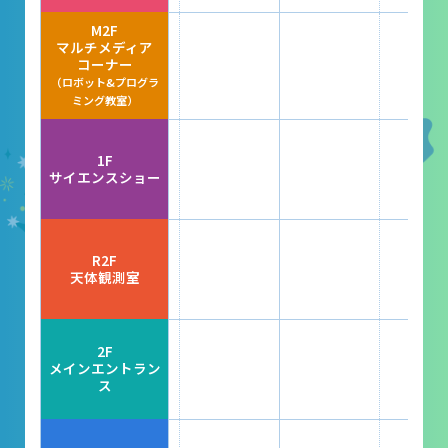
レストラン
M2F
マルチメディア
あそびの部屋
コーナー
（ロボット&プログラ
マルチメディアコーナー
ミング教室）
常設展示室
1F
大村智名誉館長
サイエンスショー
サイエンスショーブース
中庭テラス
R2F
天体観測室
多目的ホール
作品展
2F
メインエントラン
ス
科学作品展