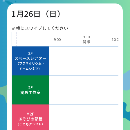
1月26日（日）
団体予約受付
※横にスワイプしてください
2026年度の利用はこちら
9:30
9:00
10:00
開館
施設案内
2F
スペースシアター
（プラネタリウム・
フロアガイド
ドームシネマ）
天体観測室
2F
展望テラス・円形広場
実験工作室
スペースシアター
実験工作室
M2F
あそびの部屋
ミュージアムショップ
（こどもクラフト）