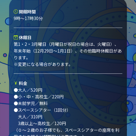
開館時間
9時～17時30分
休館日
第1・2・3月曜日（月曜日が祝日の場合は、火曜日）、
年末年始（12月29日～1月1日）、その他臨時休館日があ
ります。
※変更になる場合があります。
料金
●大人／520円
●小・中・高校生／220円
●未就学児／無料
●スペースシアター（1回分）
大人／310円
3歳以上～高校生／120円
（０～２歳のお子様でも、スペースシアターの座席を利