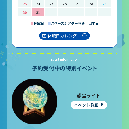
23
24
25
26
27
28
29
レストラン
30
31
あそびの部屋
■
休館日
■
スペースシアター休み □本日
マルチメディアコーナー
休館日カレンダー
常設展示室
大村智名誉館長
Event information
サイエンスショーブース
予約受付中の特別イベント
中庭テラス
多目的ホール
惑星ライト
作品展
イベント詳細
科学作品展