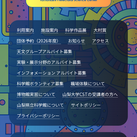
山梨大学CSTの受講者の方へ
名誉館長あいさつ
利用案内
施設案内
科学作品展
大村賞
お知らせ
団体予約（2026年度）
お知らせ
アクセス
サイトポリシー
天文グループアルバイト募集
プライバシーポリシー
実験・展示分野のアルバイト募集
インフォメーション アルバイト募集
お問い合わせ
科学館ボランティア募集
職場体験について
プラネタリウム
博物館実習について
山梨大学CSTの受講者の方へ
山梨県立科学館について
サイトポリシー
イベント
プライバシーポリシー
動画配信