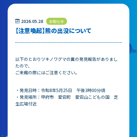
団体予約受付
2026.05.28
【注意喚起】熊の出没について
2026年度の利用はこちら
施設案内
以下のとおりツキノワグマの糞の発見報告がありまし
たので、
フロアガイド
ご来館の際にはご注意ください。
天体観測室
・発見日時：令和8年5月25日 午後3時00分頃
展望テラス・円形広場
・発見場所：甲府市 愛宕町 愛宕山こどもの国 芝
生広場付近
スペースシアター
実験工作室
ミュージアムショップ