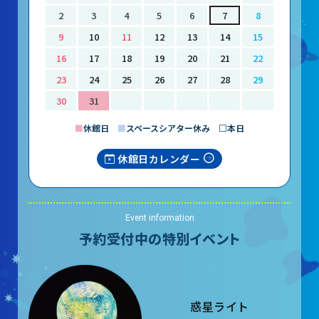
大村賞
2
3
4
5
6
7
8
9
10
11
12
13
14
15
科学館で働きたい方へ
16
17
18
19
20
21
22
23
24
25
26
27
28
29
天文グループアルバイト募集
30
31
実験・展示分野のアルバイト募集
■
休館日
■
スペースシアター休み □本日
インフォメーション アルバイト募集
休館日カレンダー
科学館ボランティア募集
職場体験・実習・CST
Event information
予約受付中の特別イベント
職場体験について
博物館実習について
惑星ライト