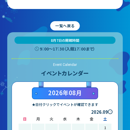
レストラン
あそびの部屋
一覧へ戻る
マルチメディアコーナー
常設展示室
8月7日の開館時間
9：00〜17：30（入館17：00まで）
大村智名誉館長
サイエンスショーブース
Event Calendar
イベントカレンダー
中庭テラス
多目的ホール
2026年08月
作品展
★日付クリックでイベントが確認できます
2026.09
日
月
火
水
木
金
土
科学作品展
1