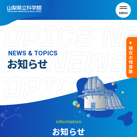
MENU
トップ
NEWS & TOPICS
お知らせ
利用案内
ご利用案内
年間パスポート
よくある質問
アクセス
information
お知らせ
山梨県立科学館について