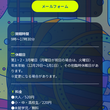
メールフォーム
開館時間
9時～17時30分
休館日
第1・2・3月曜日（月曜日が祝日の場合は、火曜日）、
年末年始（12月29日～1月1日）、その他臨時休館日があ
ります。
※変更になる場合があります。
料金
●大人／520円
●小・中・高校生／220円
●未就学児／無料