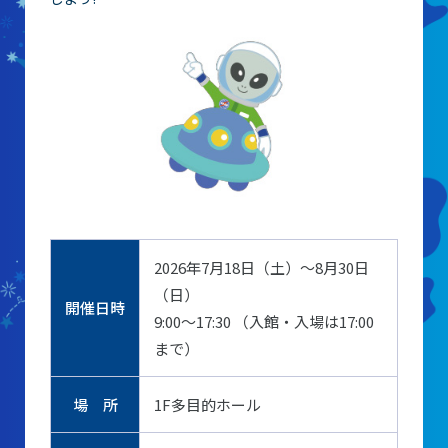
レストラン
あそびの部屋
マルチメディアコーナー
常設展示室
大村智名誉館長
サイエンスショーブース
中庭テラス
2026年7月18日（土）～8月30日
多目的ホール
（日）
開催日時
9:00～17:30 （入館・入場は17:00
作品展
まで）
場 所
1F多目的ホール
科学作品展