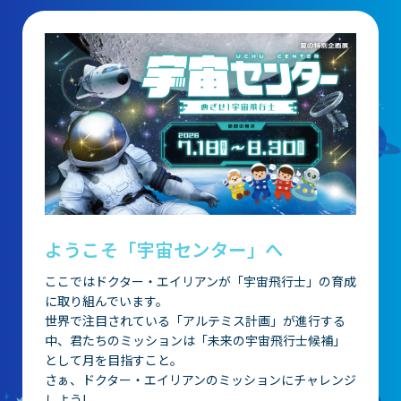
団体予約受付
2026年度の利用はこちら
施設案内
フロアガイド
天体観測室
ようこそ「宇宙センター」へ
展望テラス・円形広場
ここではドクター・エイリアンが「宇宙飛行士」の育成
に取り組んでいます。
スペースシアター
世界で注目されている「アルテミス計画」が進行する
中、君たちのミッションは「未来の宇宙飛行士候補」
実験工作室
として月を目指すこと。
ミュージアムショップ
さぁ、ドクター・エイリアンのミッションにチャレンジ
しよう!