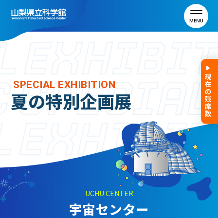
MENU
トップ
SPECIAL EXHIBITION
夏の特別企画展
利用案内
ご利用案内
年間パスポート
よくある質問
アクセス
UCHU CENTER
宇宙センター
山梨県立科学館について