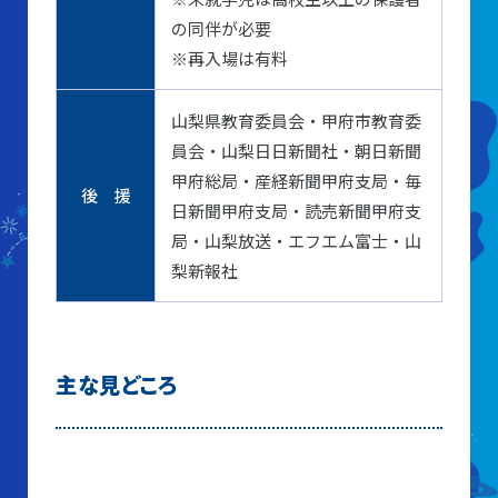
山梨大学CSTの受講者の方へ
の同伴が必要
※再入場は有料
名誉館長あいさつ
山梨県教育委員会・甲府市教育委
お知らせ
員会・山梨日日新聞社・朝日新聞
サイトポリシー
甲府総局・産経新聞甲府支局・毎
後 援
日新聞甲府支局・読売新聞甲府支
プライバシーポリシー
局・山梨放送・エフエム富士・山
お問い合わせ
梨新報社
プラネタリウム
主な見どころ
イベント
動画配信