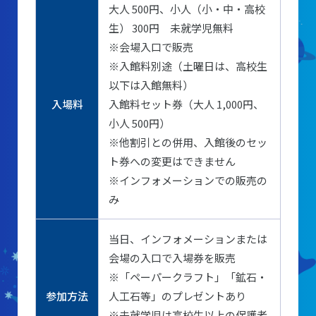
大村賞
大人 500円、小人（小・中・高校
生） 300円 未就学児無料
科学館で働きたい方へ
※会場入口で販売
※入館料別途（土曜日は、高校生
以下は入館無料）
天文グループアルバイト募集
入場料
入館料セット券（大人 1,000円、
実験・展示分野のアルバイト募集
小人 500円）
※他割引との併用、入館後のセッ
インフォメーション アルバイト募集
ト券への変更はできません
科学館ボランティア募集
※インフォメーションでの販売の
み
職場体験・実習・CST
当日、インフォメーションまたは
会場の入口で入場券を販売
職場体験について
※「ペーパークラフト」「鉱石・
博物館実習について
参加方法
人工石等」のプレゼントあり
※未就学児は高校生以上の保護者