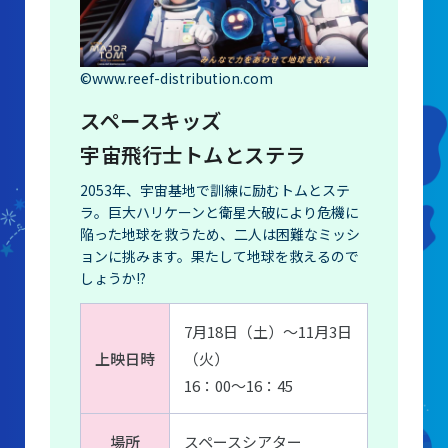
©www.reef-distribution.com
スペースキッズ
宇宙飛行士トムとステラ
2053年、宇宙基地で訓練に励むトムとステ
ラ。巨大ハリケーンと衛星大破により危機に
陥った地球を救うため、二人は困難なミッシ
ョンに挑みます。果たして地球を救えるので
しょうか!?
7月18日（土）〜11月3日
上映日時
（火）
16：00〜16：45
場所
スペースシアター