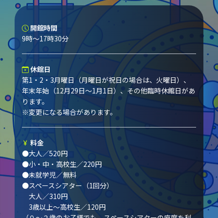
開館時間
9時～17時30分
休館日
第1・2・3月曜日（月曜日が祝日の場合は、火曜日）、
年末年始（12月29日～1月1日）、その他臨時休館日があ
ります。
※変更になる場合があります。
料金
●大人／520円
●小・中・高校生／220円
●未就学児／無料
●スペースシアター（1回分）
大人／310円
3歳以上～高校生／120円
（０～２歳のお子様でも、スペースシアターの座席を利