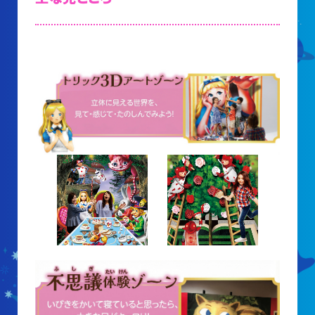
大村賞
科学館で働きたい方へ
天文グループアルバイト募集
実験・展示分野のアルバイト募集
インフォメーション アルバイト募集
科学館ボランティア募集
職場体験・実習・CST
職場体験について
博物館実習について