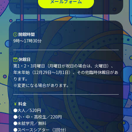
メールフォーム
開館時間
9時～17時30分
休館日
第1・2・3月曜日（月曜日が祝日の場合は、火曜日）、
年末年始（12月29日～1月1日）、その他臨時休館日があ
ります。
※変更になる場合があります。
料金
●大人／520円
●小・中・高校生／220円
●未就学児／無料
●スペースシアター（1回分）