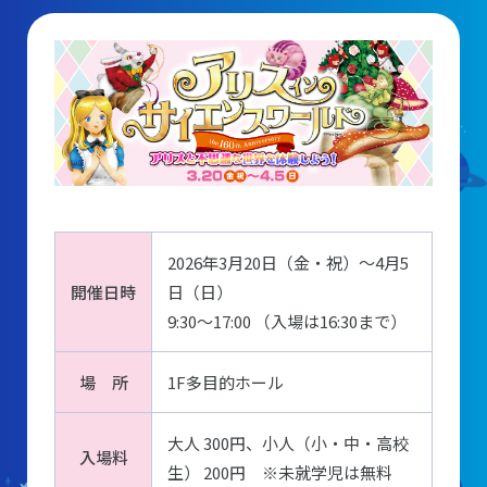
団体予約受付
2026年度の利用はこちら
施設案内
フロアガイド
2026年3月20日（金・祝）～4月5
開催日時
日（日）
天体観測室
9:30～17:00 （入場は16:30まで）
展望テラス・円形広場
スペースシアター
場 所
1F多目的ホール
実験工作室
大人 300円、小人（小・中・高校
入場料
ミュージアムショップ
生） 200円 ※未就学児は無料