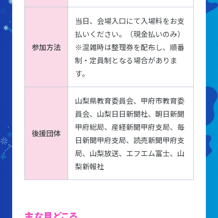
レストラン
当日、会場入口にて入場料をお支
あそびの部屋
払いください。（現金払いのみ）
マルチメディアコーナー
参加方法
※混雑時は整理券を配布し、順番
制・定員制となる場合がありま
常設展示室
す。
大村智名誉館長
山梨県教育委員会、甲府市教育委
サイエンスショーブース
員会、山梨日日新聞社、朝日新聞
中庭テラス
甲府総局、産経新聞甲府支局、毎
後援団体
日新聞甲府支局、読売新聞甲府支
多目的ホール
局、山梨放送、エフエム富士、山
梨新報社
作品展
科学作品展
主な見どころ