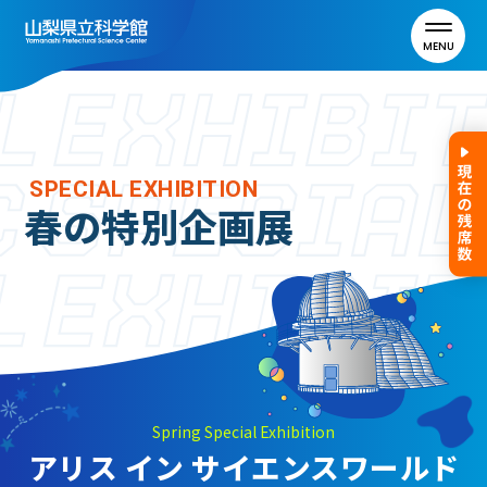
MENU
トップ
SPECIAL EXHIBITION
春の特別企画展
利用案内
ご利用案内
年間パスポート
よくある質問
アクセス
Spring Special Exhibition
アリス イン サイエンスワールド
山梨県立科学館について