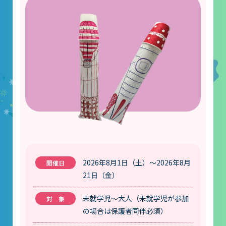
レストラン
あそびの部屋
マルチメディアコーナー
常設展示室
大村智名誉館長
サイエンスショーブース
中庭テラス
多目的ホール
2026年8月1日（土）～2026年8月
21日（金）
作品展
未就学児～大人（未就学児が参加
科学作品展
の場合は保護者同伴必須）