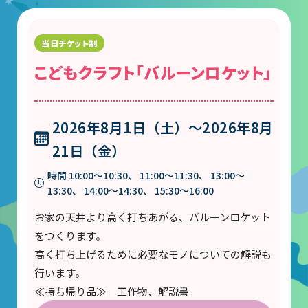
団体予約受付
こどもクラフト「バルーンロケット」
2026年度の利用はこちら
施設案内
2026年8月1日（土）～2026年8月
21日（金）
フロアガイド
時間 10:00～10:30、 11:00～11:30、 13:00～
天体観測室
13:30、 14:00～14:30、 15:30～16:00
展望テラス・円形広場
お家の天井より高く打ちあがる、バルーンロケット
をつくります。
スペースシアター
高く打ち上げるために必要なモノについての解説も
実験工作室
行います。
≪持ち帰り品≫ 工作物、解説書
ミュージアムショップ