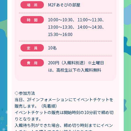
大村賞
M2Fあそびの部屋
科学館で働きたい方へ
10:00～10:30、 11:00～11:30、
13:00～13:30、 14:00～14:30、
15:30～16:00
天文グループアルバイト募集
10名
実験・展示分野のアルバイト募集
インフォメーション アルバイト募集
200円（入館料別途）※土曜日
は、高校生以下の入館料無料
科学館ボランティア募集
職場体験・実習・CST
◇参加方法
当日、2Fインフォメーションにてイベントチケットを
販売します。（先着順）
職場体験について
イベントチケットの販売は開始時刻の10分前で締め切
りとなります。
博物館実習について
入館待ち列ができた場合、締め切り時刻までにイベン