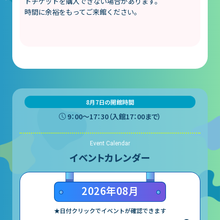
山梨大学CSTの受講者の方へ
トチケットを購入できない場合があります。
時間に余裕をもってご来館ください。
名誉館長あいさつ
お知らせ
サイトポリシー
プライバシーポリシー
8月7日の開館時間
9：00〜17：30（入館17：00まで）
お問い合わせ
Event Calendar
プラネタリウム
イベントカレンダー
イベント
2026年08月
動画配信
★日付クリックでイベントが確認できます