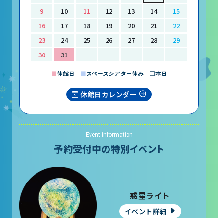
レストラン
9
10
11
12
13
14
15
16
17
18
19
20
21
22
あそびの部屋
23
24
25
26
27
28
29
マルチメディアコーナー
30
31
常設展示室
■
休館日
■
スペースシアター休み □本日
大村智名誉館長
休館日カレンダー
サイエンスショーブース
中庭テラス
Event information
多目的ホール
予約受付中の特別イベント
作品展
惑星ライト
科学作品展
イベント詳細