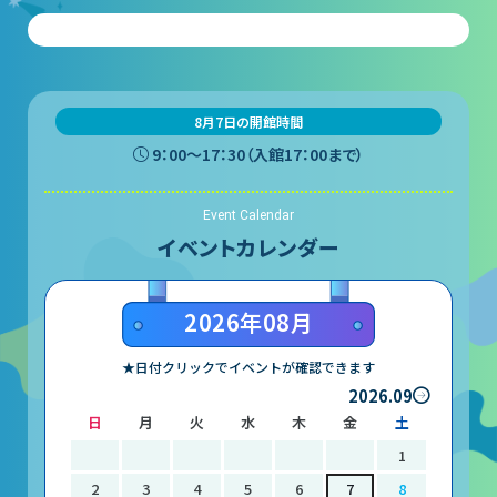
団体予約受付
2026年度の利用はこちら
8月7日の開館時間
9：00〜17：30（入館17：00まで）
施設案内
Event Calendar
イベントカレンダー
フロアガイド
天体観測室
2026年08月
展望テラス・円形広場
★日付クリックでイベントが確認できます
スペースシアター
2026.09
日
月
火
水
木
金
土
実験工作室
1
ミュージアムショップ
2
3
4
5
6
7
8