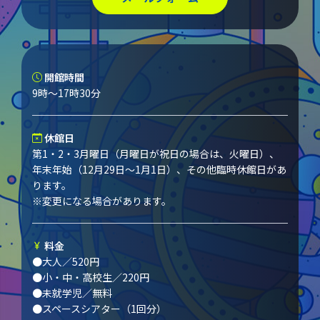
開館時間
9時～17時30分
休館日
第1・2・3月曜日（月曜日が祝日の場合は、火曜日）、
年末年始（12月29日～1月1日）、その他臨時休館日があ
ります。
※変更になる場合があります。
料金
●大人／520円
●小・中・高校生／220円
●未就学児／無料
●スペースシアター（1回分）