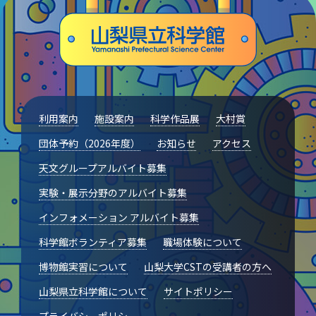
山梨大学CSTの受講者の方へ
名誉館長あいさつ
お知らせ
サイトポリシー
利用案内
施設案内
科学作品展
大村賞
プライバシーポリシー
団体予約（2026年度）
お知らせ
アクセス
天文グループアルバイト募集
お問い合わせ
実験・展示分野のアルバイト募集
プラネタリウム
インフォメーション アルバイト募集
科学館ボランティア募集
職場体験について
イベント
博物館実習について
山梨大学CSTの受講者の方へ
山梨県立科学館について
サイトポリシー
動画配信
プライバシーポリシー