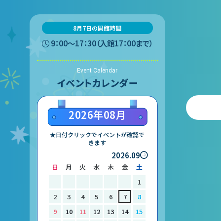
て
あ
8月7日の開館時間
マ
団体予約受付
ー
9：00〜17：30（入館17：00まで）
常
2026年度の利用はこち
Event Calendar
大
イベントカレンダー
ら
サ
2026年08月
ス
中
★日付クリックでイベントが確認で
きます
多
2026.09
日
月
火
水
木
金
土
1
2
3
4
5
6
7
8
9
10
11
12
13
14
15