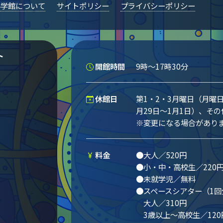
科学館について
サイトポリシー
プライバシーポリシー
ト
開館時間
9時～17時30分
休館日
第1・2・3月曜日（月曜
月29日～1月1日）、そ
※変更になる場合があり
料金
●大人／520円
●小・中・高校生／220
●未就学児／無料
●スペースシアター（1回
大人／310円
3歳以上～高校生／120