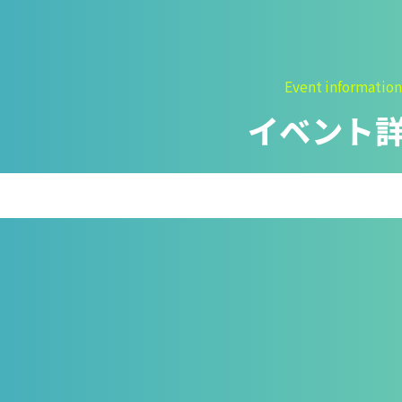
そびの部屋
実験・展示分野のアル
バイト募集
ルチメディアコーナ
インフォメーション ア
Event information
ルバイト募集
設展示室
イベント
科学館ボランティア募
村智名誉館長
集
イエンスショーブー
職場体験・実習・
庭テラス
CST
目的ホール
職場体験について
博物館実習について
山梨大学CSTの受講者