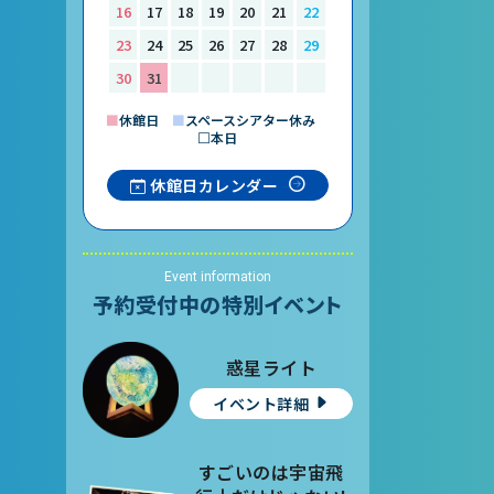
16
17
18
19
20
21
22
23
24
25
26
27
28
29
30
31
■
休館日
■
スペースシアター休み
□本日
休館日カレンダー
Event information
予約受付中の特別イベント
惑星ライト
イベント詳細
すごいのは宇宙飛