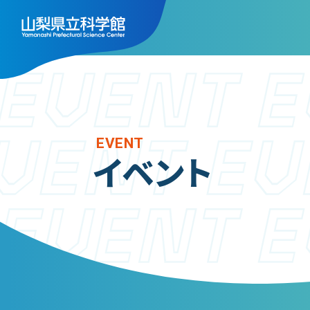
トップ
施
フ
EVENT
利用案内
イベント
天
ご利用案内
展
年間パスポート
ス
よくある質問
実
アクセス
ミ
山梨県立科学館につい
レ