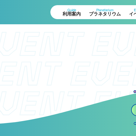
Guide
Planetarium
E
利用案内
プラネタリウム
イ
設案内
作品展
ロアガイド
科学作品展
体観測室
大村賞
望テラス・円形広場
科学館で働きたい方
ペースシアター
へ
験工作室
ュージアムショップ
天文グループアルバイ
ストラン
ト募集