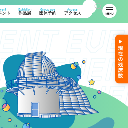
vent
Exhibition
Group use
Access
ベント
作品展
団体予約
アクセス
MENU
名誉館長あいさつ
お知らせ
サイトポリシー
プライバシーポリシー
お問い合わせ
プラネタリウム
イベント