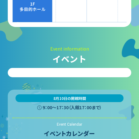
大村賞
1F
多目的ホール
科学館で働きたい方へ
天文グループアルバイト募集
Event information
実験・展示分野のアルバイト募集
イベント
インフォメーション アルバイト募集
科学館ボランティア募集
職場体験・実習・CST
8月10日の開館時間
9：00〜17：30（入館17：00まで）
職場体験について
Event Calendar
博物館実習について
イベントカレンダー