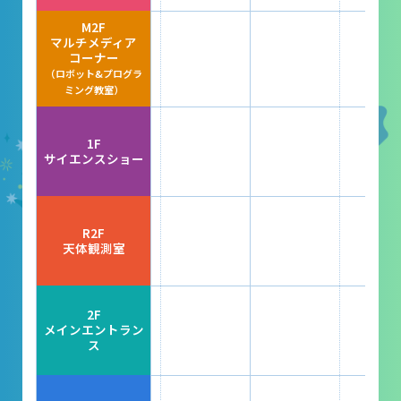
レストラン
M2F
マルチメディア
あそびの部屋
コーナー
（ロボット&プログラ
マルチメディアコーナー
ミング教室）
常設展示室
1F
大村智名誉館長
サイエンスショー
サイエンスショーブース
中庭テラス
R2F
天体観測室
多目的ホール
作品展
2F
メインエントラン
ス
科学作品展