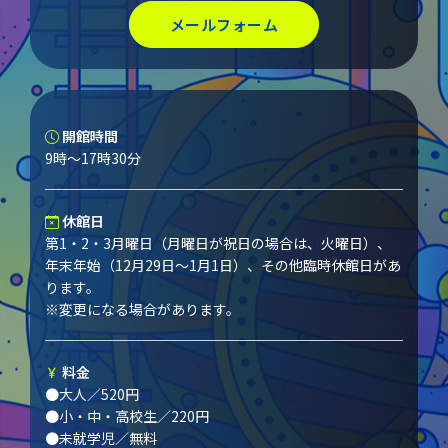
メールフォーム
開館時間
9時～17時30分
休館日
第1・2・3月曜日（月曜日が祝日の場合は、火曜日）、
年末年始（12月29日～1月1日）、その他臨時休館日があ
ります。
※変更になる場合があります。
料金
●大人／520円
●小・中・高校生／220円
●未就学児／無料