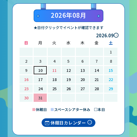
山梨大学CSTの受講者の方へ
2026年08月
名誉館長あいさつ
★日付クリックでイベントが確認できます
2026.09
お知らせ
日
月
火
水
木
金
土
サイトポリシー
1
プライバシーポリシー
2
3
4
5
6
7
8
9
10
11
12
13
14
15
お問い合わせ
16
17
18
19
20
21
22
23
24
25
26
27
28
29
プラネタリウム
30
31
イベント
■
休館日
■
スペースシアター休み □本日
休館日カレンダー
動画配信