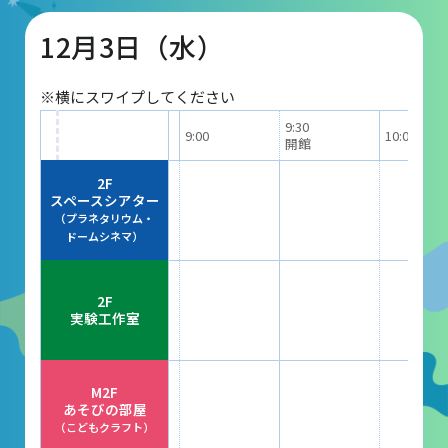
12月3日（水）
団体予約受付
※横にスワイプしてください
2026年度の利用はこちら
9:30
9:00
10:00
開館
施設案内
2F
スペースシアター
（プラネタリウム・
フロアガイド
ドームシネマ）
天体観測室
2F
展望テラス・円形広場
実験工作室
スペースシアター
実験工作室
M2F
あそびの部屋
ミュージアムショップ
（こどもクラフト）