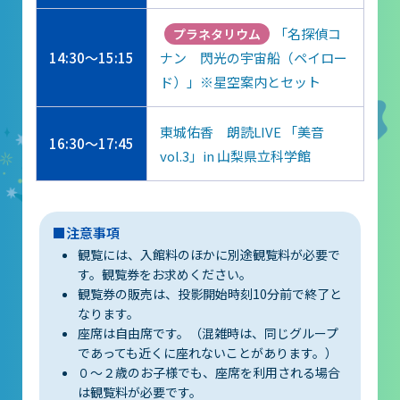
「名探偵コ
プラネタリウム
14:30～15:15
ナン 閃光の宇宙船（ペイロー
ド）」※星空案内とセット
東城佑香 朗読LIVE 「美音
16:30～17:45
vol.3」in 山梨県立科学館
■注意事項
観覧には、入館料のほかに別途観覧料が必要で
す。観覧券をお求めください。
観覧券の販売は、投影開始時刻10分前で終了と
なります。
座席は自由席です。（混雑時は、同じグループ
であっても近くに座れないことがあります。）
０～２歳のお子様でも、座席を利用される場合
は観覧料が必要です。