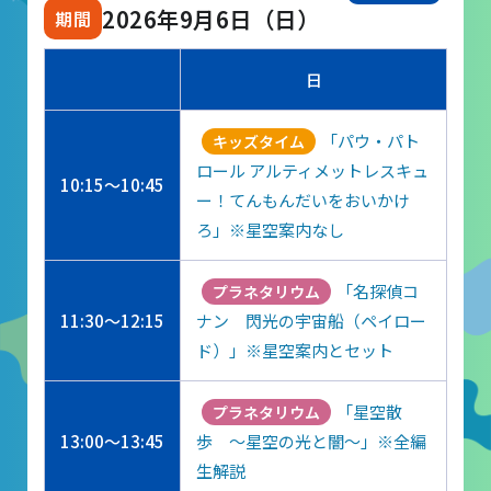
山梨大学CSTの受講者の方へ
2026年9月6日（日）
日
名誉館長あいさつ
お知らせ
「パウ・パト
キッズタイム
ロール アルティメットレスキュ
サイトポリシー
10:15～10:45
ー！てんもんだいをおいかけ
プライバシーポリシー
ろ」※星空案内なし
お問い合わせ
「名探偵コ
プラネタリウム
11:30～12:15
ナン 閃光の宇宙船（ペイロー
プラネタリウム
ド）」※星空案内とセット
イベント
「星空散
プラネタリウム
13:00～13:45
歩 ～星空の光と闇～」※全編
動画配信
生解説