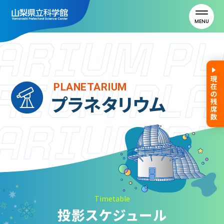
MENU
トップ
PLANETARIUM
プラネタリウム
利用案内
ご利用案内
年間パスポート
よくある質問
アクセス
Timetable
投影スケジュール
山梨県立科学館について