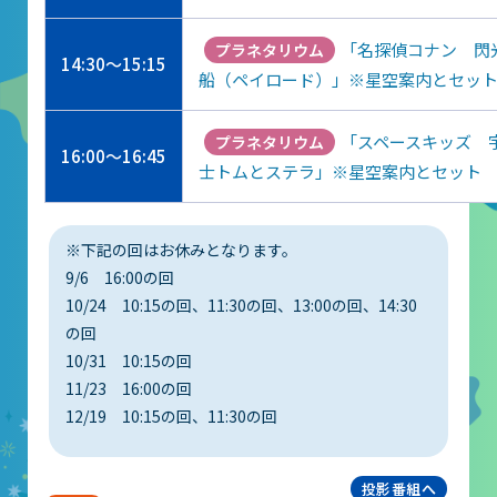
大村賞
「名探偵コナン 閃
プラネタリウム
14:30～15:15
科学館で働きたい方へ
船（ペイロード）」※星空案内とセッ
「スペースキッズ 
プラネタリウム
天文グループアルバイト募集
16:00～16:45
士トムとステラ」※星空案内とセット
実験・展示分野のアルバイト募集
インフォメーション アルバイト募集
※下記の回はお休みとなります。
科学館ボランティア募集
9/6 16:00の回
10/24 10:15の回、11:30の回、13:00の回、14:30
の回
職場体験・実習・CST
10/31 10:15の回
11/23 16:00の回
職場体験について
12/19 10:15の回、11:30の回
博物館実習について
投影番組へ