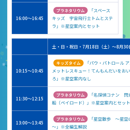
レストラン
「スペース
プラネタリウム
あそびの部屋
16:00～16:45
キッズ 宇宙飛行士トムとステ
ラ」※星空案内とセット
マルチメディアコーナー
常設展示室
土・日・祝日・7月18日（土）～8月3
大村智名誉館長
サイエンスショーブース
「パウ・パトロール ア
キッズタイム
10:15～10:45
メットレスキュー！てんもんだいをお
中庭テラス
ろ」※星空案内なし
多目的ホール
「名探偵コナン 閃
プラネタリウム
11:30～12:15
作品展
船（ペイロード）」※星空案内とセッ
「星空散歩 ～星空
プラネタリウム
科学作品展
13:00～13:45
～」※全編生解説