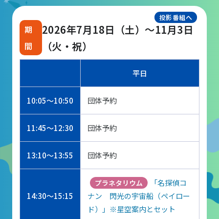
投影番組へ
団体予約受付
2026年7月18日（土）～11月3日
（火・祝）
2026年度の利用はこちら
平日
施設案内
10:05～10:50
団体予約
フロアガイド
11:45～12:30
団体予約
天体観測室
展望テラス・円形広場
13:10～13:55
団体予約
スペースシアター
「名探偵コ
プラネタリウム
実験工作室
14:30～15:15
ナン 閃光の宇宙船（ペイロー
ミュージアムショップ
ド）」※星空案内とセット