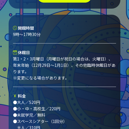
開館時間
9時～17時30分
休館日
第1・2・3月曜日（月曜日が祝日の場合は、火曜日）、
年末年始（12月29日～1月1日）、その他臨時休館日があ
ります。
※変更になる場合があります。
料金
●大人／520円
●小・中・高校生／220円
●未就学児／無料
●スペースシアター（1回分）
大人／310円