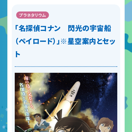
プラネタリウム
「名探偵コナン 閃光の宇宙船
（ペイロード）」※星空案内とセッ
ト