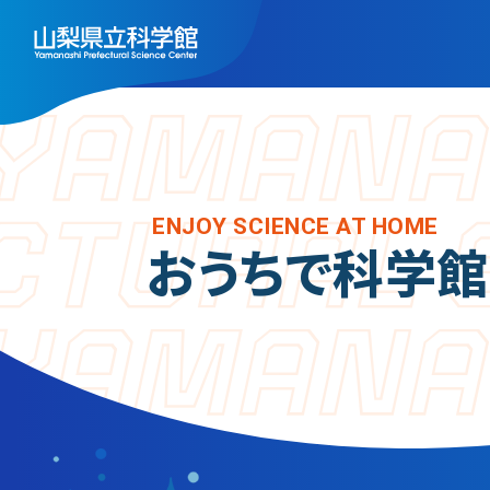
トップ
施
フ
ENJOY SCIENCE AT HOME
利用案内
おうちで科学館
天
ご利用案内
展
年間パスポート
ス
よくある質問
実
アクセス
ミ
山梨県立科学館につい
レ