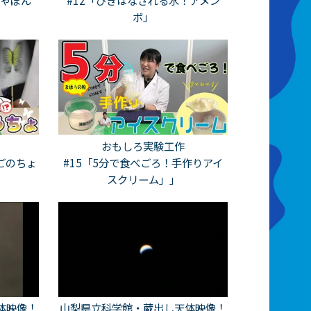
しゃぼん
#12「ひきはなされる水！アメン
ボ」
おもしろ実験工作
ごのちょ
#15「5分で食べごろ！手作りアイ
スクリーム」」
体映像！
山梨県立科学館・蔵出し天体映像！