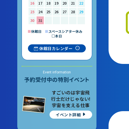
16
17
18
19
20
21
22
23
24
25
26
27
28
29
30
31
■
休館日
■
スペースシアター休み
□本日
休館日カレンダー
Event information
予約受付中の特別イベント
すごいのは宇宙飛
行士だけじゃない!
宇宙を支える仕事
イベント詳細