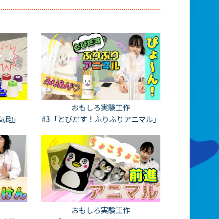
おもしろ実験工作
気砲」
#3「とびだす！ふりふりアニマル」
おもしろ実験工作