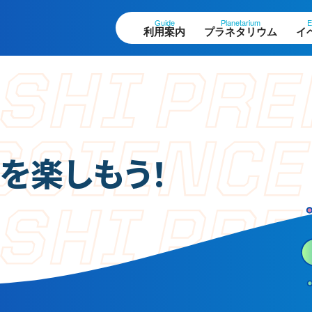
Guide
Planetarium
E
利用案内
プラネタリウム
イ
設案内
作品展
ロアガイド
科学作品展
を楽しもう！
体観測室
大村賞
望テラス・円形広場
科学館で働きたい方
ペースシアター
へ
験工作室
ュージアムショップ
天文グループアルバイ
ストラン
ト募集