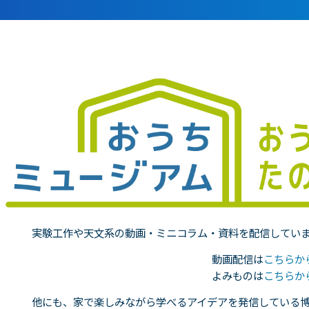
そびの部屋
実験・展示分野のアル
バイト募集
ルチメディアコーナ
インフォメーション ア
ルバイト募集
設展示室
科学館ボランティア募
村智名誉館長
集
イエンスショーブー
職場体験・実習・
庭テラス
CST
目的ホール
実験工作や天文系の動画・ミニコラム・資料を配信してい
職場体験について
動画配信は
こちらか
博物館実習について
よみものは
こちらか
山梨大学CSTの受講者
他にも、家で楽しみながら学べるアイデアを発信している