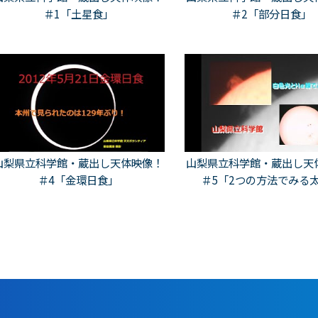
＃1「土星食」
＃2「部分日食」
山梨県立科学館・蔵出し天体映像！
山梨県立科学館・蔵出し天
＃4「金環日食」
＃5「2つの方法でみる