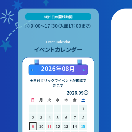
て
あ
8月9日の開館時間
マ
団体予約受付
ー
9：00〜17：30（入館17：00まで）
常
2026年度の利用はこち
Event Calendar
大
イベントカレンダー
ら
サ
2026年08月
ス
中
★日付クリックでイベントが確認で
きます
多
2026.09
日
月
火
水
木
金
土
1
2
3
4
5
6
7
8
9
10
11
12
13
14
15