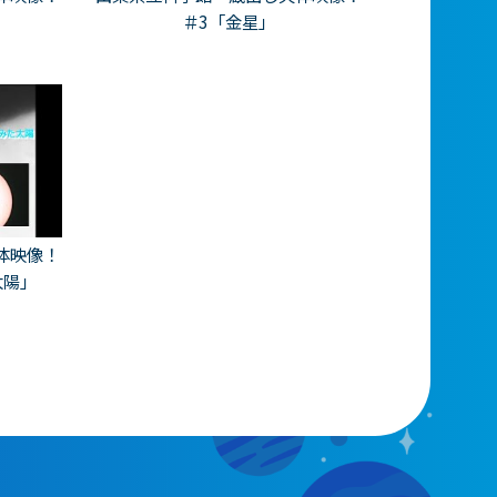
＃3「金星」
体映像！
太陽」