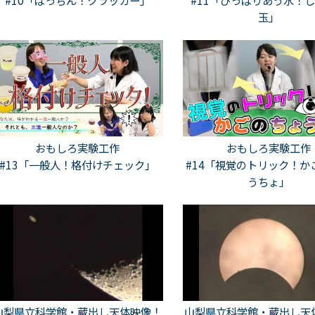
#10「ぱっちん！クラッカー」
#11「ひっぱりあう水！
玉」
おもしろ実験工作
おもしろ実験工作
#13「一般人！格付けチェック」
#14「視覚のトリック！か
うちょ」
山梨県立科学館・蔵出し天体映像！
山梨県立科学館・蔵出し天