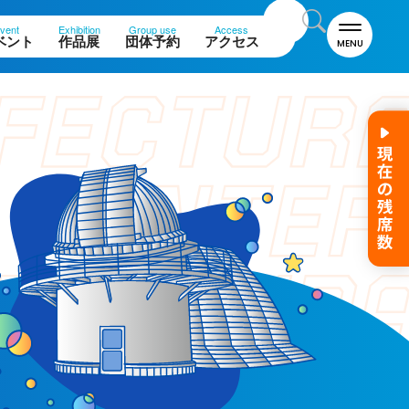
vent
Exhibition
Group use
Access
ベント
作品展
団体予約
アクセス
MENU
名誉館長あいさつ
お知らせ
サイトポリシー
プライバシーポリシー
お問い合わせ
プラネタリウム
イベント