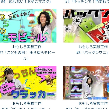
#4「ぬわない！おやこマスク」
#5「キッチンで！色変わ
おもしろ実験工作
おもしろ実験工作
#7「こどもの日！ ゆらゆらモビー
#8「パックンワニ
ル」
おもしろ実験工作
おもしろ実験工作