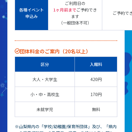
ご利用日の
レストラン
各種イベント
1ヶ月前まで
ご予約でき
ご予約で
あそびの部屋
申込み
ます
（一般団体不可）
マルチメディアコーナー
常設展示室
団体料金のご案内（20名以上）
大村智名誉館長
サイエンスショーブース
区分
入館料
中庭テラス
大人・大学生
420円
多目的ホール
小・中・高校生
170円
作品展
未就学児
無料
科学作品展
※山梨県内の「学校/幼稚園/保育所団体」及び、「県内