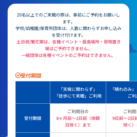
団体予約受付
20名以上でのご来館の際は、事前にご予約をお願いし
ます。
学校/幼稚園/保育所団体は、人数に関わらずお申し込み
2026年度の利用はこちら
を受け付けます。
土日祝/繁忙期は、各種イベント・昼食場所・荷物置き
場はご予約できません。
施設案内
一般団体は各種イベントのご予約はできません。
フロアガイド
受付期間
天体観測室
「天候に関わらず」
「晴れのみ」
展望テラス・円形広場
「徒歩にて来館」ご利用
ご利
スペースシアター
ご利用日の
ご利用
実験工作室
受付期間
6ヶ月前〜2日前（休館
9日前〜2日
日除く）まで
除く）
ミュージアムショップ