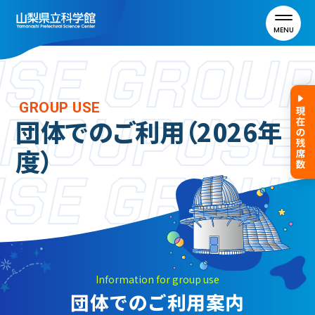
MENU
トップ
GROUP USE
団体でのご利用（2026年
利用案内
度）
ご利用案内
年間パスポート
よくある質問
アクセス
Information for group use
団体でのご利用案内
山梨県立科学館について