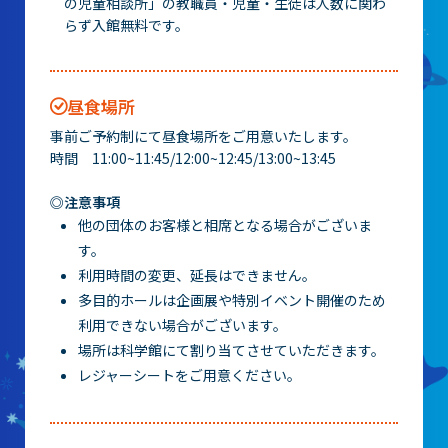
の児童相談所」の教職員・児童・生徒は人数に関わ
大村賞
らず入館無料です。
科学館で働きたい方へ
昼食場所
天文グループアルバイト募集
事前ご予約制にて昼食場所をご用意いたします。
時間 11:00~11:45/12:00~12:45/13:00~13:45
実験・展示分野のアルバイト募集
◎注意事項
インフォメーション アルバイト募集
他の団体のお客様と相席となる場合がございま
科学館ボランティア募集
す。
利用時間の変更、延長はできません。
多目的ホールは企画展や特別イベント開催のため
職場体験・実習・CST
利用できない場合がございます。
場所は科学館にて割り当てさせていただきます。
職場体験について
レジャーシートをご用意ください。
博物館実習について