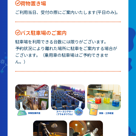
山梨大学CSTの受講者の方へ
荷物置き場
ご利用当日、受付の際にご案内いたします(平日のみ)。
名誉館長あいさつ
バス駐車場のご案内
お知らせ
駐車場を利用できる台数には限りがございます。
予約状況により離れた場所に駐車をご案内する場合が
サイトポリシー
ございます。（乗用車の駐車場はご予約できませ
プライバシーポリシー
ん。）
お問い合わせ
プラネタリウム
イベント
動画配信