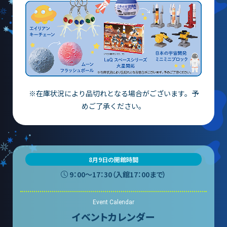
レストラン
あそびの部屋
マルチメディアコーナー
常設展示室
大村智名誉館長
※在庫状況により品切れとなる場合がございます。予
めご了承ください。
サイエンスショーブース
中庭テラス
多目的ホール
8月9日の開館時間
9：00〜17：30（入館17：00まで）
作品展
Event Calendar
科学作品展
イベントカレンダー