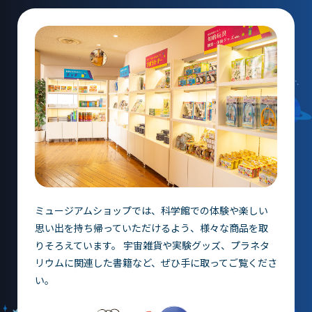
団体予約受付
2026年度の利用はこちら
施設案内
フロアガイド
天体観測室
ミュージアムショップでは、科学館での体験や楽しい
展望テラス・円形広場
思い出を持ち帰っていただけるよう、様々な商品を取
スペースシアター
りそろえています。 宇宙雑貨や実験グッズ、プラネタ
リウムに関連した書籍など、ぜひ手に取ってご覧くださ
実験工作室
い。
ミュージアムショップ