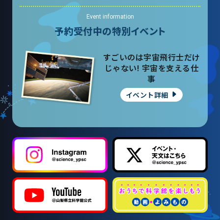
山梨大学CSTの受講者の方へ
Event information
予約受付中の特別イベント
名誉館長あいさつ
すごいのは宇宙飛行士だけ
お知らせ
じゃない! 宇宙を支える仕
事
サイトポリシー
イベント詳細
プライバシーポリシー
お問い合わせ
プラネタリウム
イベント
動画配信