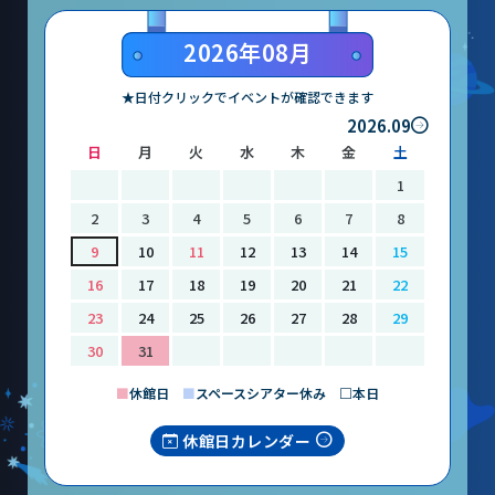
大村賞
2026年08月
科学館で働きたい方へ
★日付クリックでイベントが確認できます
2026.09
天文グループアルバイト募集
日
月
火
水
木
金
土
1
実験・展示分野のアルバイト募集
2
3
4
5
6
7
8
インフォメーション アルバイト募集
9
10
11
12
13
14
15
科学館ボランティア募集
16
17
18
19
20
21
22
23
24
25
26
27
28
29
職場体験・実習・CST
30
31
■
休館日
■
スペースシアター休み □本日
職場体験について
休館日カレンダー
博物館実習について