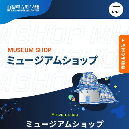
MENU
トップ
MUSEUM SHOP
ミュージアムショップ
利用案内
ご利用案内
年間パスポート
よくある質問
アクセス
Museum shop
ミュージアムショップ
山梨県立科学館について