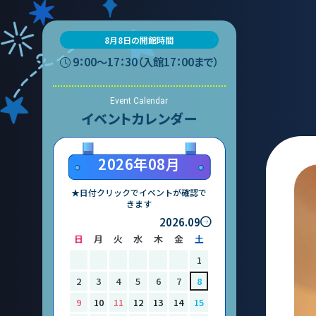
て
あ
8月8日の開館時間
マ
団体予約受付
ー
9：00〜17：30（入館17：00まで）
常
2026年度の利用はこち
Event Calendar
大
イベントカレンダー
ら
サ
2026年08月
ス
中
★日付クリックでイベントが確認で
きます
多
2026.09
日
月
火
水
木
金
土
1
2
3
4
5
6
7
8
9
10
11
12
13
14
15