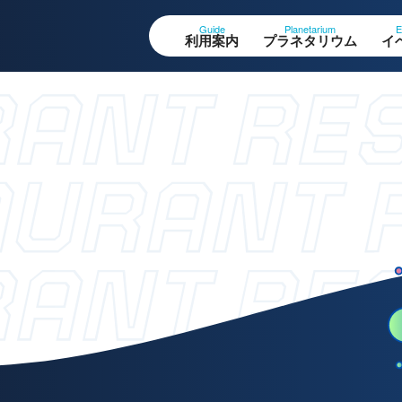
Guide
Planetarium
E
利用案内
プラネタリウム
イ
設案内
作品展
ロアガイド
科学作品展
体観測室
大村賞
望テラス・円形広場
科学館で働きたい方
ペースシアター
へ
験工作室
ュージアムショップ
天文グループアルバイ
ストラン
ト募集