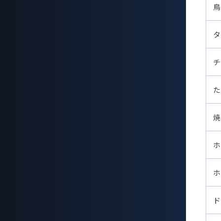
鳥
タ
チ
た
焼
ホ
ホ
ド