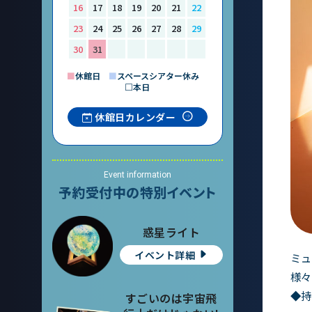
16
17
18
19
20
21
22
23
24
25
26
27
28
29
30
31
■
休館日
■
スペースシアター休み
□本日
休館日カレンダー
Event information
予約受付中の特別イベント
惑星ライト
イベント詳細
ミュ
様々
◆持
すごいのは宇宙飛