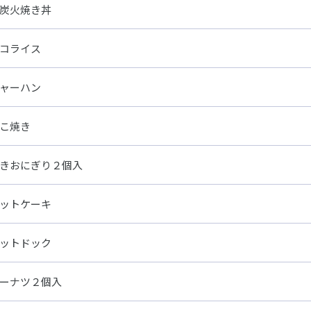
炭火焼き丼
コライス
ャーハン
こ焼き
きおにぎり２個入
ットケーキ
ットドック
ーナツ２個入