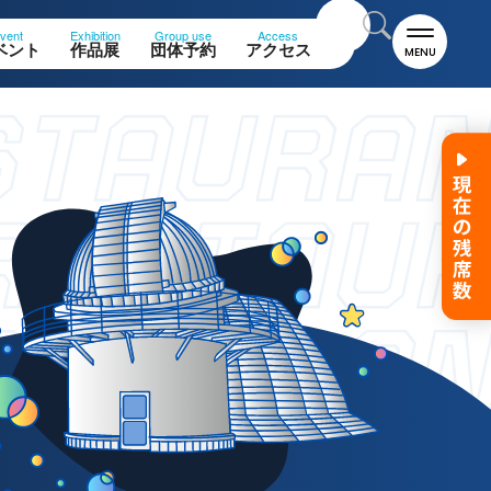
vent
Exhibition
Group use
Access
ベント
作品展
団体予約
アクセス
MENU
名誉館長あいさつ
お知らせ
サイトポリシー
プライバシーポリシー
お問い合わせ
プラネタリウム
イベント