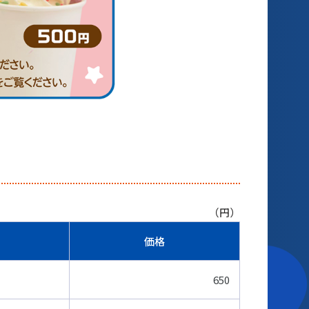
（円）
価格
650