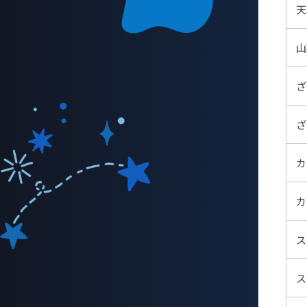
天
山
ざ
ざ
カ
カ
ス
ス