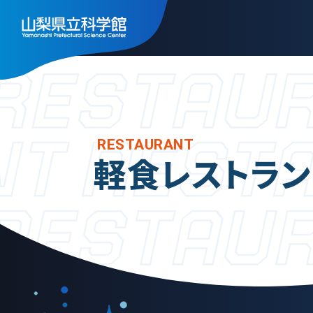
トップ
施
フ
RESTAURANT
利用案内
軽食レストラン
天
ご利用案内
展
年間パスポート
ス
よくある質問
実
アクセス
ミ
山梨県立科学館につい
レ