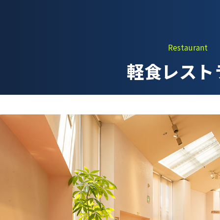
そびの部屋
実験・展示分野のアル
バイト募集
ルチメディアコーナ
インフォメーション ア
Restaurant
ルバイト募集
設展示室
軽食レスト
科学館ボランティア募
村智名誉館長
集
イエンスショーブー
職場体験・実習・
庭テラス
CST
目的ホール
職場体験について
博物館実習について
山梨大学CSTの受講者