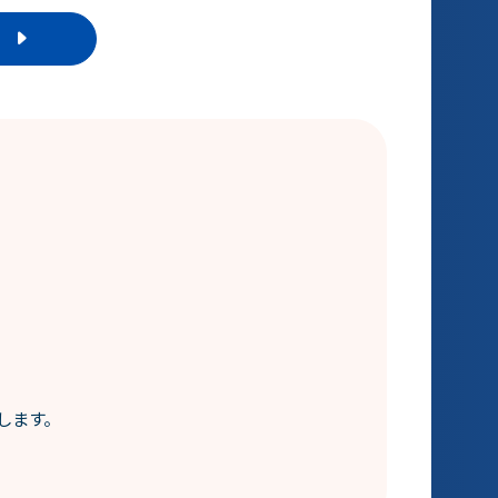
ら
。
します。