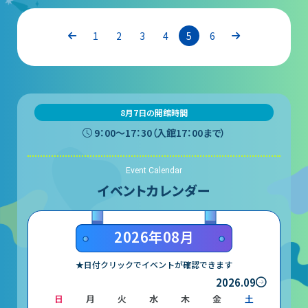
団体予約受付
1
2
3
4
5
6
2026年度の利用はこちら
施設案内
8月7日の開館時間
9：00〜17：30（入館17：00まで）
フロアガイド
Event Calendar
天体観測室
イベントカレンダー
展望テラス・円形広場
2026年08月
スペースシアター
実験工作室
★日付クリックでイベントが確認できます
2026.09
ミュージアムショップ
日
月
火
水
木
金
土