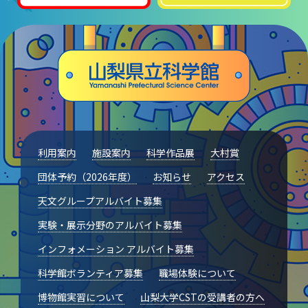
山梨大学CSTの受講者の方へ
名誉館長あいさつ
お知らせ
サイトポリシー
プライバシーポリシー
利用案内
施設案内
科学作品展
大村賞
お問い合わせ
団体予約（2026年度）
お知らせ
アクセス
天文グループアルバイト募集
プラネタリウム
実験・展示分野のアルバイト募集
イベント
インフォメーション アルバイト募集
科学館ボランティア募集
職場体験について
動画配信
博物館実習について
山梨大学CSTの受講者の方へ