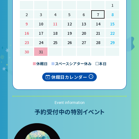
レストラン
1
2
3
4
5
6
7
8
あそびの部屋
9
10
11
12
13
14
15
マルチメディアコーナー
16
17
18
19
20
21
22
常設展示室
23
24
25
26
27
28
29
30
31
大村智名誉館長
■
休館日
■
スペースシアター休み □本日
サイエンスショーブース
休館日カレンダー
中庭テラス
多目的ホール
Event information
作品展
予約受付中の特別イベント
科学作品展