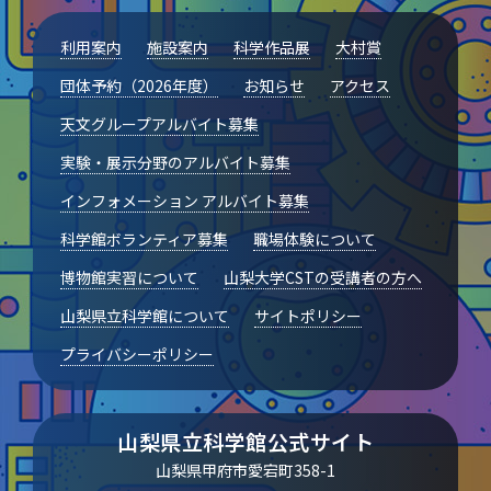
山梨大学CSTの受講者の方へ
利用案内
施設案内
科学作品展
大村賞
団体予約（2026年度）
お知らせ
アクセス
名誉館長あいさつ
天文グループアルバイト募集
お知らせ
実験・展示分野のアルバイト募集
サイトポリシー
インフォメーション アルバイト募集
プライバシーポリシー
科学館ボランティア募集
職場体験について
お問い合わせ
博物館実習について
山梨大学CSTの受講者の方へ
山梨県立科学館について
サイトポリシー
プラネタリウム
プライバシーポリシー
イベント
山梨県立科学館公式サイト
動画配信
山梨県甲府市愛宕町358-1