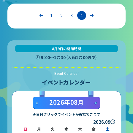
団体予約受付
1
2
3
4
2026年度の利用はこちら
施設案内
8月9日の開館時間
9：00〜17：30（入館17：00まで）
フロアガイド
Event Calendar
天体観測室
イベントカレンダー
展望テラス・円形広場
2026年08月
スペースシアター
実験工作室
★日付クリックでイベントが確認できます
2026.09
ミュージアムショップ
日
月
火
水
木
金
土