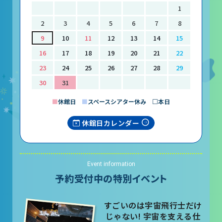
レストラン
1
2
3
4
5
6
7
8
あそびの部屋
9
10
11
12
13
14
15
マルチメディアコーナー
16
17
18
19
20
21
22
常設展示室
23
24
25
26
27
28
29
30
31
大村智名誉館長
■
休館日
■
スペースシアター休み □本日
サイエンスショーブース
休館日カレンダー
中庭テラス
多目的ホール
Event information
作品展
予約受付中の特別イベント
すごいのは宇宙飛行士だけ
科学作品展
じゃない! 宇宙を支える仕