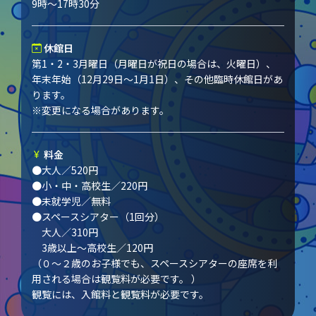
9時～17時30分
休館日
第1・2・3月曜日（月曜日が祝日の場合は、火曜日）、
年末年始（12月29日～1月1日）、その他臨時休館日があ
ります。
※変更になる場合があります。
料金
●大人／520円
●小・中・高校生／220円
●未就学児／無料
●スペースシアター（1回分）
大人／310円
3歳以上～高校生／120円
（０～２歳のお子様でも、スペースシアターの座席を利
用される場合は観覧料が必要です。 ）
観覧には、入館料と観覧料が必要です。