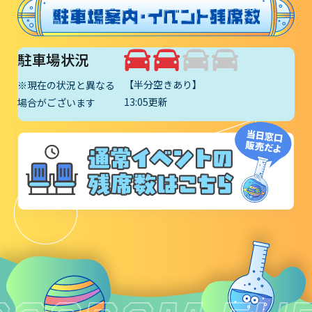
山梨大学CSTの受講者の方へ
名誉館長あいさつ
駐車場状況
お知らせ
【半分空きあり】
※現在の状況と異なる
13:05更新
場合がございます
サイトポリシー
プライバシーポリシー
お問い合わせ
プラネタリウム
イベント
動画配信