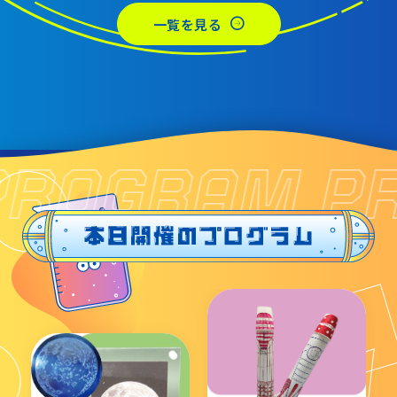
レストラン
一覧を見る
あそびの部屋
マルチメディアコーナー
常設展示室
大村智名誉館長
PROGRAM P
サイエンスショーブース
中庭テラス
多目的ホール
作品展
科学作品展