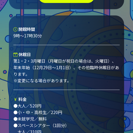
開館時間
9時～17時30分
休館日
第1・2・3月曜日（月曜日が祝日の場合は、火曜日）、
年末年始（12月29日～1月1日）、その他臨時休館日があ
ります。
※変更になる場合があります。
料金
●大人／520円
●小・中・高校生／220円
●未就学児／無料
●スペースシアター（1回分）