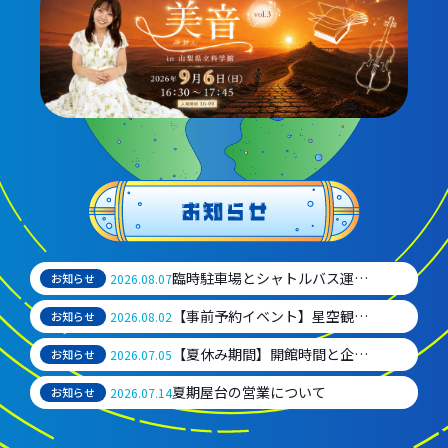
団体予約受付
2026年度の利用はこちら
施設案内
フロアガイド
天体観測室
臨時駐車場とシャトルバス運行のお知らせ（8/8～8/16）
2026.08.07
展望テラス・円形広場
【事前予約イベント】星空観望会「ペルセウス座流星群を見よう」の抽選結果をお送りしました。
2026.08.02
スペースシアター
【夏休み期間】開館時間と企画展/レストラン営業時間のお知らせ
2026.07.05
実験工作室
夏期屋台の営業について
2026.07.14
ミュージアムショップ