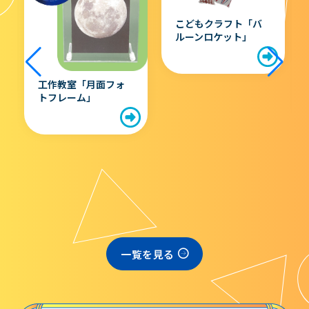
大村賞
ロボット＆プログラ
ミング教室 「ジャイ
ロシューター with
科学館で働きたい方へ
LEGO WeDo2.0」
こどもクラフト「バ
ルーンロケット」
天文グループアルバイト募集
実験・展示分野のアルバイト募集
インフォメーション アルバイト募集
科学館ボランティア募集
職場体験・実習・CST
職場体験について
一覧を見る
博物館実習について